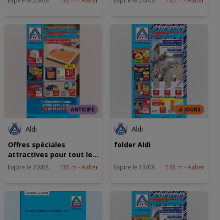
Expire le 20/08
135 m - Aalter
Expire le 20/08
135 m - Aalter
ANTICIPÉ
-5 JOURS
Aldi
Aldi
Offres spéciales
folder Aldi
attractives pour tout le
monde
Expire le 20/08
135 m - Aalter
Expire le 13/08
135 m - Aalter