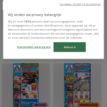
Doorgaan zonder te accepteren
Wij vinden uw privacy belangrijk
Wij en onze
1014
partners slaan persoonsgegevens, zoals
NOUVEAU
NOUVEAU
browsegegevens of unieke identificatoren, op je apparaat op. Als je
Akkoord selecteert, worden trackingtechnologieën ingeschakeld om
Aldi
Aldi
de doeleinden te ondersteunen die worden weergegeven onder „Wij
en onze partners verwerken gegevens voor de volgende
Nos meilleures offres
Bons plans exclusifs
doeleinden”. Als trackers zijn uitgeschakeld, zijn sommige content en
pour vous
advertenties die je ziet wellicht niet zo relevant voor jou. Je kunt dit
Doeleinden weergeven
Akkoord
menu opnieuw openen om je keuzes te wijzigen of je toestemming
Expire le 21/08
135 m - Aalter
Expire le 21/08
135 m - Aalter
op elk moment intrekken door op de link Doeleinden weergeven
onder aan de webpagina te klikken. Je selecties zullen overal binnen
onze volgende kanalen worden doorgevoerd: Website. Raadpleeg
ons privacybeleid voor meer informatie.
Wij en onze partners verwerken gegevens voor de
volgende doeleinden:
Precieze geolocatiegegevens gebruiken. De apparaatkenmerken
actief scannen ter identificatie. Informatie op een apparaat opslaan
en/of openen. Gepersonaliseerde advertenties en content,
advertentie- en contentmetingen, doelgroepenonderzoek en
ontwikkeling van diensten.
Partnerlijst (derden)
ANTICIPÉ
DERNIER JOUR