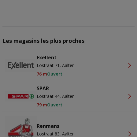
actief scannen ter identificatie. Informatie op een apparaat opslaan
en/of openen. Gepersonaliseerde advertenties en content,
advertentie- en contentmetingen, doelgroepenonderzoek en
ontwikkeling van diensten.
Partnerlijst (derden)
Les magasins les plus proches
Exellent
Lostraat 71, Aalter
76 m
Ouvert
SPAR
Lostraat 44, Aalter
79 m
Ouvert
Renmans
Lostraat 83, Aalter