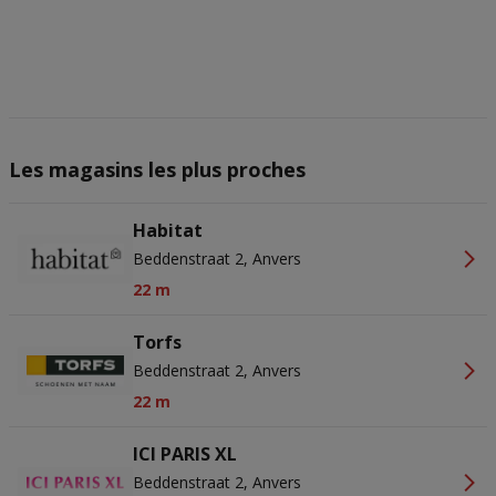
actief scannen ter identificatie. Informatie op een apparaat opslaan
en/of openen. Gepersonaliseerde advertenties en content,
advertentie- en contentmetingen, doelgroepenonderzoek en
ontwikkeling van diensten.
Partnerlijst (derden)
Les magasins les plus proches
Habitat
Beddenstraat 2, Anvers
22 m
Torfs
Beddenstraat 2, Anvers
22 m
ICI PARIS XL
Beddenstraat 2, Anvers