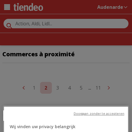
Audenarde
Commerces à proximité
1
2
3
4
5
...
11
ITEK
PRIMARK
Doorgaan zonder te accepteren
DAMART
WEBA
Wij vinden uw privacy belangrijk