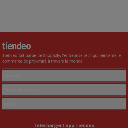
Tiendeo fait partie de Shopfully, l'entreprise tech qui réinvente le
commerce de proximité à travers le monde.
Tiendeo
Notre activité
Contactez-nous
Solutions professionnelles
Demande marketing et professionnelle
Index
Nouvelles et médias
Magasin mal situé sur la carte
Travaillez avec nous
Marques
Signaler un prospectus
Marques locales
Télécharger l'app Tiendeo
Vous rencontrez un problème technique sur l’appli ou le site?