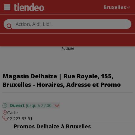
Bruxelles
Publicité
Magasin Delhaize | Rue Royale, 155,
Bruxelles - Horaires, Adresse et Promo
Ouvert
Jusqu'à 22:00
Carte
dimanche
06:00 - 22:00
02 223 33 51
lundi
06:00 - 22:00
Promos Delhaize à Bruxelles
mardi
06:00 - 22:00