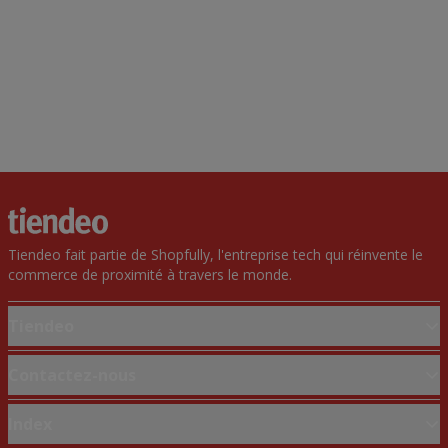
Tiendeo fait partie de Shopfully, l'entreprise tech qui réinvente le
commerce de proximité à travers le monde.
Tiendeo
Notre activité
Contactez-nous
Solutions professionnelles
Demande marketing et professionnelle
Index
Nouvelles et médias
Magasin mal situé sur la carte