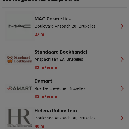
advertentie- en contentmetingen, doelgroepenonderzoek en
ontwikkeling van diensten.
Partnerlijst (derden)
MAC Cosmetics
Boulevard Anspach 20, Bruxelles
27 m
Standaard Boekhandel
Anspachlaan 28, Bruxelles
32 m
Fermé
Damart
Rue De L'évêque, Bruxelles
35 m
Fermé
Helena Rubinstein
Boulevard Anspach 30, Bruxelles
40 m