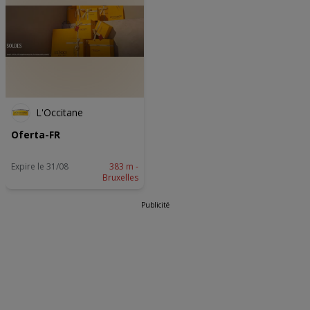
Wij en onze partners verwerken gegevens voor de
volgende doeleinden:
Precieze geolocatiegegevens gebruiken. De apparaatkenmerken
actief scannen ter identificatie. Informatie op een apparaat opslaan
en/of openen. Gepersonaliseerde advertenties en content,
advertentie- en contentmetingen, doelgroepenonderzoek en
ontwikkeling van diensten.
Partnerlijst (derden)
L'Occitane
Oferta-FR
Expire le 31/08
383 m -
Bruxelles
Publicité