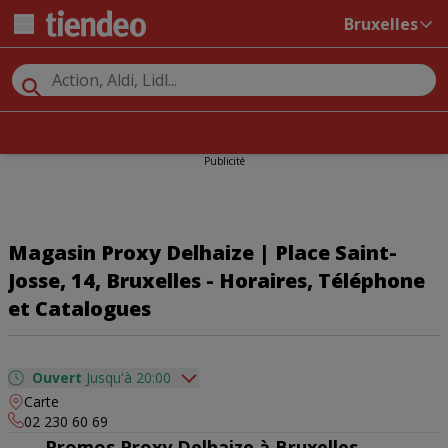
Bruxelles
Publicité
Magasin Proxy Delhaize | Place Saint-
Josse, 14, Bruxelles - Horaires, Téléphone
et Catalogues
Ouvert
Jusqu'à 20:00
Carte
dimanche
08:00 - 20:00
02 230 60 69
lundi
08:00 - 20:00
Promos Proxy Delhaize à Bruxelles