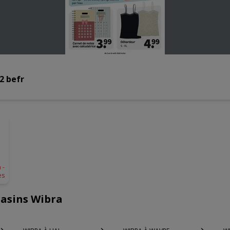
2 befr
 -
es
gasins Wibra