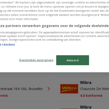
eleinden”. Als trackers zijn uitgeschakeld, zijn sommige content en advertenties di
Wibra
et zo relevant voor jou. Je kunt dit menu opnieuw openen om je keuzes te wijzigen 
g op elk moment intrekken door op de link Doeleinden weergeven onder aan de
 D'Helmet 272-279, Bruxelles
Chazallaan 14-20, 
 selecties zullen overal binnen onze volgende kanalen worden doorgevoerd: Websi
rmé
2.6 km
Fermé
beleid voor meer informatie.
nze partners verwerken gegevens voor de volgende doeleinde
Wibra
olocatiegegevens gebruiken. De apparaatkenmerken actief scannen ter identificati
ttewielaan 44, Bruxelles
Ch. De Wavre 852,
raat opslaan en/of openen. Gepersonaliseerde advertenties en content, adverten
ingen, doelgroepenonderzoek en ontwikkeling van diensten.
ermé
3.8 km
Fermé
st (derden)
Publicité
Doeleinden weergeven
Akkoord
Wibra
nestraat 164-166, Bruxelles
Chaussée De Wemm
ermé
4.0 km
Fermé
Wibra