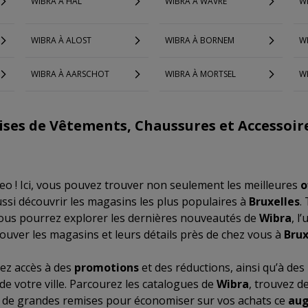
WIBRA À HAL
WIBRA À WAVRE
WI
WIBRA À ALOST
WIBRA À BORNEM
W
WIBRA À AARSCHOT
WIBRA À MORTSEL
WI
ises de Vêtements, Chaussures et Accessoire
o ! Ici, vous pouvez trouver non seulement les meilleures
o
ussi découvrir les magasins les plus populaires à
Bruxelles
.
vous pourrez explorer les dernières nouveautés de
Wibra
, l
rouver les magasins et leurs détails près de chez vous à
Brux
ez accès à des
promotions
et des réductions, ainsi qu’à des
e votre ville. Parcourez les catalogues de
Wibra
, trouvez d
z de grandes remises pour économiser sur vos achats ce
aug