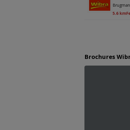
Brugmann
5.6 km
F
Brochures Wibr