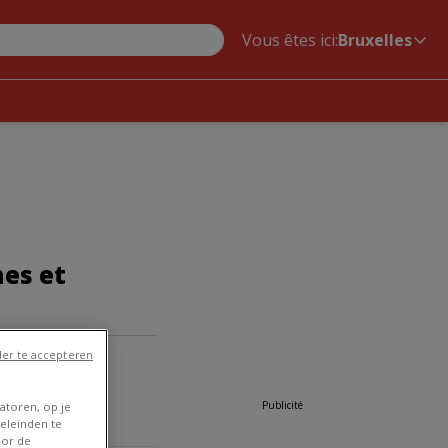
Vous êtes ici:
Bruxelles
nes et
ra à Bruxelles
»
er te accepteren
Publicité
atoren, op je
eleinden te
oor de