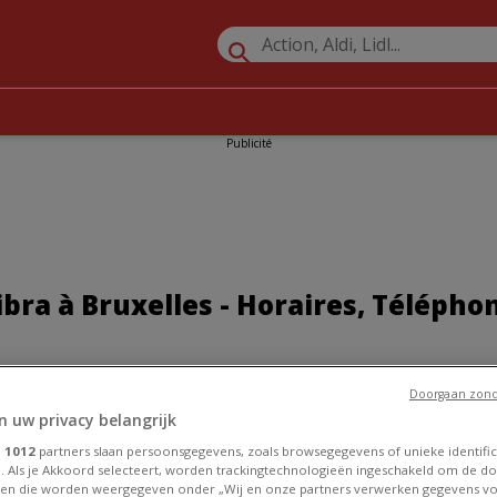
Publicité
ra à Bruxelles - Horaires, Télépho
»
Promos Vêtements, Chaussures et Accessoires à Bruxelles
»
Wib
Doorgaan zond
uxelles
n uw privacy belangrijk
e
1012
partners slaan persoonsgegevens, zoals browsegegevens of unieke identific
. Als je Akkoord selecteert, worden trackingtechnologieën ingeschakeld om de do
en die worden weergegeven onder „Wij en onze partners verwerken gegevens v