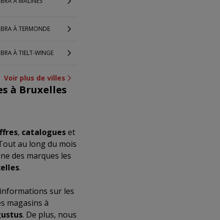
BRA À MALINES
IBRA À TERMONDE
BRA À TIELT-WINGE
Voir plus de villes
s à Bruxelles
ffres
,
catalogues
et
 Tout au long du mois
’une des marques les
elles
.
 informations sur les
es magasins à
ustus
. De plus, nous