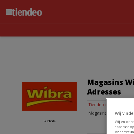
Magasins Wib
Adresses
Tiendeo dans Bruxelles
Magasins de Wibra à Br
Wij vinde
Publicité
Wij en onz
apparaat op
ondersteun