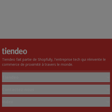
Tiendeo fait partie de Shopfully, l'entreprise tech qui réinvente le
commerce de proximité à travers le monde.
Tiendeo
Notre activité
Contactez-nous
Solutions professionnelles
Demande marketing et professionnelle
Index
Nouvelles et médias
Magasin mal situé sur la carte
Travaillez avec nous
Marques