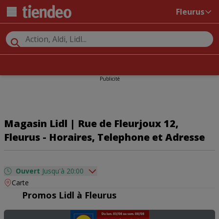
Fleurus
Publicité
Magasin Lidl | Rue de Fleurjoux 12,
Fleurus - Horaires, Telephone et Adresse
Ouvert
Jusqu'à 20:00
Carte
dimanche
Fermé
Promos Lidl à Fleurus
lundi
08:30 - 20:00
mardi
08:30 - 20:00