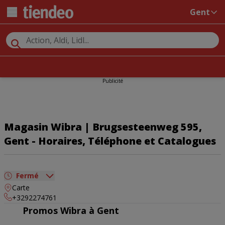
Gent
Publicité
Magasin Wibra | Brugsesteenweg 595,
Gent - Horaires, Téléphone et Catalogues
Fermé
Carte
dimanche
Fermé
+3292274761
lundi
09:00 - 18:00
Promos Wibra à Gent
mardi
09:00 - 18:00