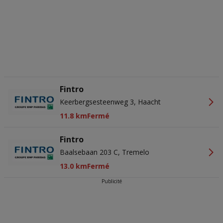
ons privacybeleid voor meer informatie.
Wij en onze partners verwerken gegevens voor de
volgende doeleinden:
Precieze geolocatiegegevens gebruiken. De apparaatkenmerken
actief scannen ter identificatie. Informatie op een apparaat opslaan
en/of openen. Gepersonaliseerde advertenties en content,
advertentie- en contentmetingen, doelgroepenonderzoek en
ontwikkeling van diensten.
Partnerlijst (derden)
Fintro
Keerbergsesteenweg 3, Haacht
11.8 km
Fermé
Fintro
Baalsebaan 203 C, Tremelo
13.0 km
Fermé
Publicité