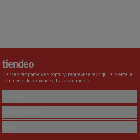
Tiendeo fait partie de Shopfully, l'entreprise tech qui réinvente le
commerce de proximité à travers le monde.
Tiendeo
Notre activité
Contactez-nous
Solutions professionnelles
Demande marketing et professionnelle
Index
Nouvelles et médias
Magasin mal situé sur la carte
Travaillez avec nous
Marques