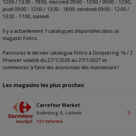
12:00 / 13:30 - 18:00, mercredi 09:00 - 12:00 / 09:00 - 12:00,
actief scannen ter identificatie. Informatie op een apparaat opslaan
jeudi 09:00 - 12:00 / 13:30 - 18:00, vendredi 09:00 - 12:00 /
en/of openen. Gepersonaliseerde advertenties en content,
advertentie- en contentmetingen, doelgroepenonderzoek en
13:30 - 17:00, samedi .
ontwikkeling van diensten.
Partnerlijst (derden)
Il y a actuellement 1 catalogues disponibles dans ce
magasin Fintro.
Parcourez le dernier catalogue Fintro à Dorpskring 16 / 2
Financer valable du 27/1/2026 au 27/1/2027 et
commencez à faire des économies dès maintenant !
Les magasins les plus proches
Carrefour Market
Bollenberg, 8, Lubbeek
137 m
Fermé