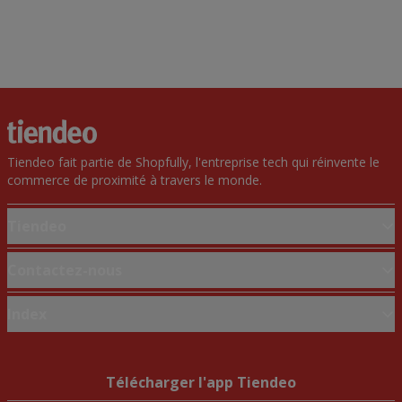
Tiendeo fait partie de Shopfully, l'entreprise tech qui réinvente le
commerce de proximité à travers le monde.
Tiendeo
Notre activité
Contactez-nous
Solutions professionnelles
Demande marketing et professionnelle
Index
Nouvelles et médias
Magasin mal situé sur la carte
Travaillez avec nous
Marques
Signaler un prospectus
Marques locales
Télécharger l'app Tiendeo
Vous rencontrez un problème technique sur l’appli ou le site?