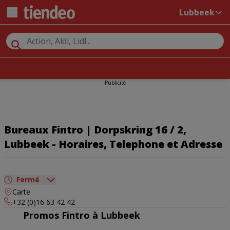
Lubbeek
Publicité
Bureaux Fintro | Dorpskring 16 / 2,
Lubbeek - Horaires, Telephone et Adresse
Fermé
Carte
dimanche
Fermé
+32 (0)16 63 42 42
lundi
09:00 - 12:00
13:30 - 17:00
Promos Fintro à Lubbeek
mardi
09:00 - 12:00
13:30 - 18:00