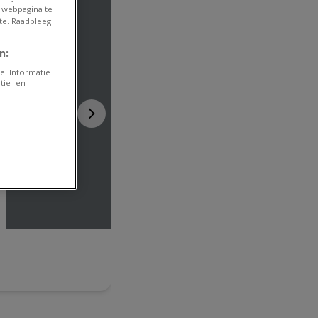
 webpagina te
te. Raadpleeg
n:
e. Informatie
tie- en