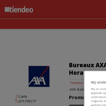
Bureaux AXA 
Horaires, T
Wij vinde
Tiendeo dans Sambrevil
Wij en onz
AXA Bank | Av. de la Li
apparaat op
Carte
Promos AXA Ba
ondersteun
071776177
volgende do
wellicht ni