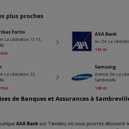
es plus proches
ibas Fortis
AXA Bank
e La Libération 13 15,
Av. De La Libérati
lle
141 m
rmé
n
Samsung
e La Liberation 23,
Avenue De La Libe
lle
Sambreville
rmé
148 m
ises de Banques et Assurances à Sambrevill
outique
AXA Bank
sur Tiendeo, où vous pourrez découvrir l