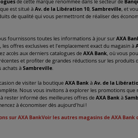
logues
de cette marque renommée dans le secteur de
Banqu
que est situé à
Av. de la Libération 10
,
Sambreville
, et vo
its de qualité qui vous permettront de réaliser des économ
us fournissons toutes les informations à jour sur
AXA Ban
, les offres exclusives et l'emplacement exact du magasin à
A
rez accès aux derniers catalogues de
AXA Bank
, où vous pou
récentes et profiter de grandes réductions sur les produits 
 achats à
Sambreville
.
asion de visiter la boutique
AXA Bank
à
Av. de la Libérati
omplète. Nous vous invitons à explorer les promotions que
 à rester informé des meilleures offres de
AXA Bank
à
Samb
mencez à économiser dès aujourd'hui !
ions sur AXA Bank
Voir les autres magasins de AXA Bank 