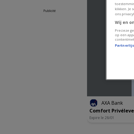
toestemmin
klikken. Je
Publicité
ons privacy
Wij en o
Precieze ge
op een appa
contentmet
Partnerlij
AXA Bank
Comfort Privélev
Expire le 28/01