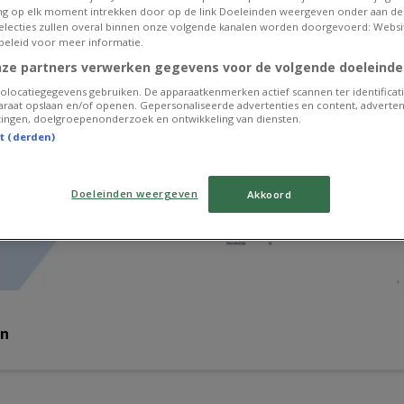
g op elk moment intrekken door op de link Doeleinden weergeven onder aan de
 selecties zullen overal binnen onze volgende kanalen worden doorgevoerd: Websi
beleid voor meer informatie.
nze partners verwerken gegevens voor de volgende doeleinde
olocatiegegevens gebruiken. De apparaatkenmerken actief scannen ter identificati
raat opslaan en/of openen. Gepersonaliseerde advertenties en content, adverten
ingen, doelgroepenonderzoek en ontwikkeling van diensten.
st (derden)
Doeleinden weergeven
Akkoord
en