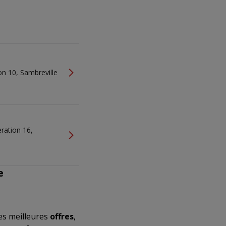
on 10, Sambreville
ration 16,
e
es meilleures
offres
,