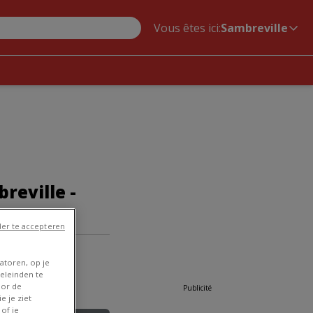
Vous êtes ici:
Sambreville
reville -
er te accepteren
mbreville
»
atoren, op je
eleinden te
oor de
Publicité
e je ziet
of je