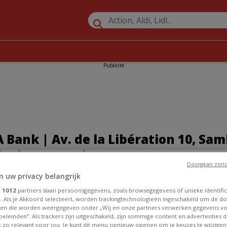
Publicité
Bank | Av. de la Libération 10, Samb
elephone et Adresse
Doorgaan zond
n uw privacy belangrijk
le
»
Promos Banques et Assurances à Sambreville
»
AXA Bank à Sa
e
1012
partners slaan persoonsgegevens, zoals browsegegevens of unieke identific
bération 10
. Als je Akkoord selecteert, worden trackingtechnologieën ingeschakeld om de do
nk à Sambreville
en die worden weergegeven onder „Wij en onze partners verwerken gegevens v
eleinden”. Als trackers zijn uitgeschakeld, zijn sommige content en advertenties di
et zo relevant voor jou. Je kunt dit menu opnieuw openen om je keuzes te wijzigen 