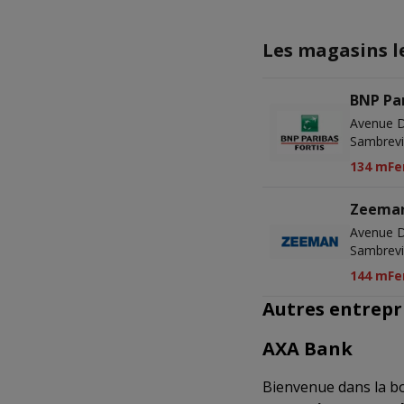
Les magasins l
BNP Par
Avenue D
Sambrevi
134 m
Fe
Zeema
Avenue D
Sambrevi
144 m
Fe
Autres entrepr
AXA Bank
Bienvenue dans la b