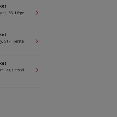
ket
res, 83, Liège
ket
y, 517, Herstal
ket
re, 29, Herstal