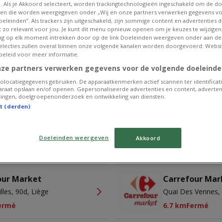
. Als je Akkoord selecteert, worden trackingtechnologieën ingeschakeld om de do
our Market
Carrefour Mar
en die worden weergegeven onder „Wij en onze partners verwerken gegevens v
eleinden”. Als trackers zijn uitgeschakeld, zijn sommige content en advertenties di
u Centenaire, 1, Seraing
Rue Du Beau Site,
et zo relevant voor jou. Je kunt dit menu opnieuw openen om je keuzes te wijzigen 
g op elk moment intrekken door op de link Doeleinden weergeven onder aan de
ermé
4.6 km
Fermé
 selecties zullen overal binnen onze volgende kanalen worden doorgevoerd: Websi
beleid voor meer informatie.
our Market
Carrefour Mar
nze partners verwerken gegevens voor de volgende doeleinde
u, 2, Liège
Rue De Wallonie, 
olocatiegegevens gebruiken. De apparaatkenmerken actief scannen ter identificati
raat opslaan en/of openen. Gepersonaliseerde advertenties en content, adverten
ermé
5.7 km
Fermé
ingen, doelgroepenonderzoek en ontwikkeling van diensten.
st (derden)
Publicité
Doeleinden weergeven
Akkoord
our Market
Carrefour Mar
illes, 90d, Liège
Quai Des Vennes, 
ermé
6.7 km
Fermé