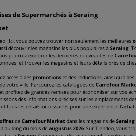
ises de Supermarchés à Seraing
ket
o ! Ici, vous pouvez trouver non seulement les meilleures
o
ussi découvrir les magasins les plus populaires à
Seraing
. T
vous pourrez explorer les dernières nouveautés de
Carrefo
onnues, et trouver les magasins et leurs détails près de che
ez accès à des
promotions
et des réductions, ainsi qu’à des
e votre ville. Parcourez les catalogues de
Carrefour Mark
et profitez de grandes remises pour économiser sur vos ac
nissons des informations précises sur les emplacements des
 et tous les détails nécessaires pour une expérience d’acha
offres
de
Carrefour Market
dans les magasins de
Seraing
out au long du mois de
augustus 2026
. Sur Tiendeo, vous tr
’achat à
Seraing
. Commencez dès maintenant à explorer les 