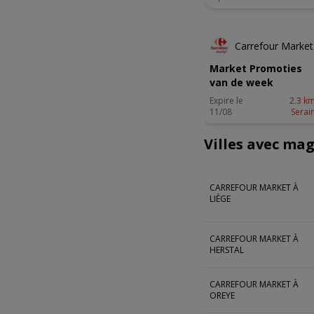
NOUVEA
Carrefour Market
Market Promoties
van de week
Expire le
2.3 km
11/08
Serai
Villes avec ma
CARREFOUR MARKET À
LIÈGE
CARREFOUR MARKET À
HERSTAL
CARREFOUR MARKET À
OREYE