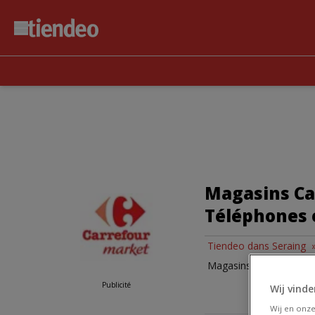
Magasins Car
Téléphones 
Tiendeo dans Seraing
Magasins de Carrefour 
Publicité
Wij vinde
Wij en onz