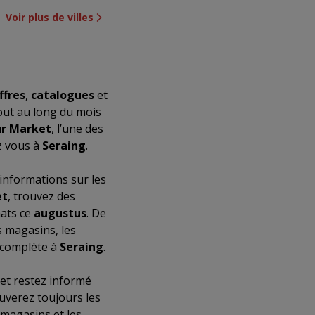
Voir plus de villes
ffres
,
catalogues
et
out au long du mois
ur Market
, l’une des
z vous à
Seraing
.
 informations sur les
et
, trouvez des
hats ce
augustus
. De
 magasins, les
t complète à
Seraing
.
et restez informé
ouverez toujours les
magasins et les