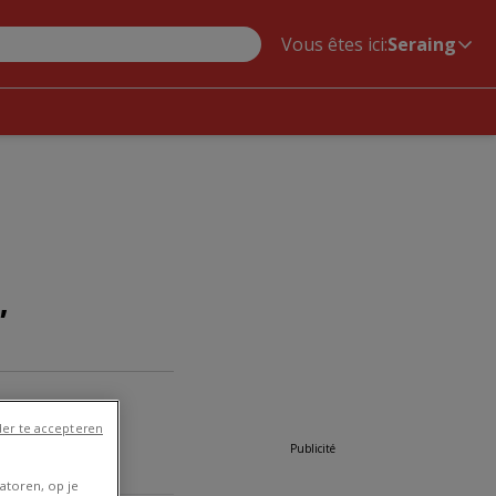
Vous êtes ici:
Seraing
,
er te accepteren
Publicité
atoren, op je