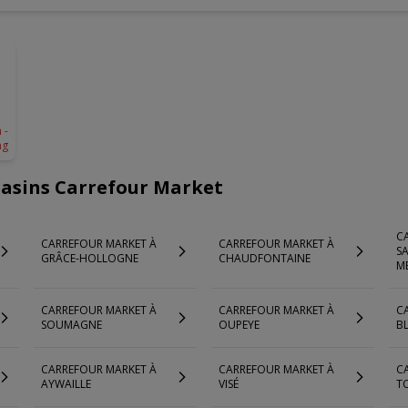
U
 -
ng
gasins Carrefour Market
C
CARREFOUR MARKET À
CARREFOUR MARKET À
SA
GRÂCE-HOLLOGNE
CHAUDFONTAINE
M
CARREFOUR MARKET À
CARREFOUR MARKET À
C
SOUMAGNE
OUPEYE
B
CARREFOUR MARKET À
CARREFOUR MARKET À
C
AYWAILLE
VISÉ
T