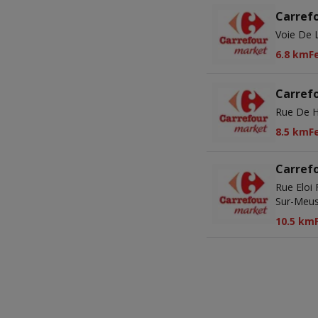
Carref
Voie De 
6.8 km
F
Carref
Rue De H
8.5 km
F
Carref
Rue Eloi 
Sur-Meu
10.5 km