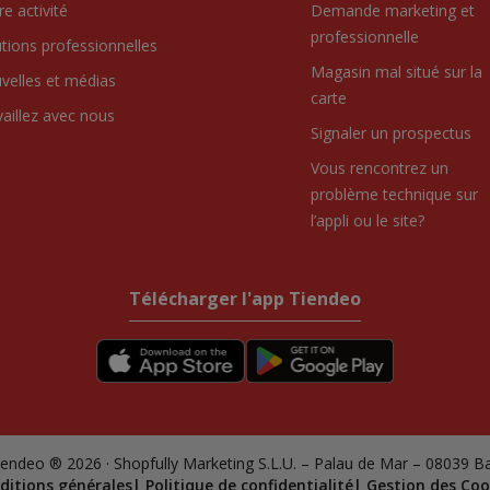
e activité
Demande marketing et
professionnelle
utions professionnelles
Magasin mal situé sur la
velles et médias
carte
vaillez avec nous
Signaler un prospectus
Vous rencontrez un
problème technique sur
l’appli ou le site?
Télécharger l'app Tiendeo
endeo ® 2026 · Shopfully Marketing S.L.U. – Palau de Mar – 08039 B
ditions générales
Politique de confidentialité
Gestion des Coo