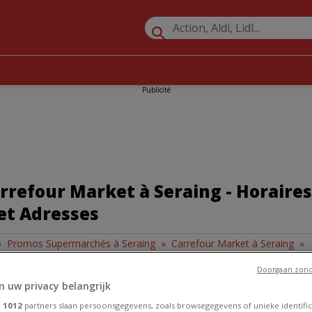
Publicité
refour Market à Seraing - Horaires
et Adresses
»
Promos Supermarchés à Seraing
»
Carrefour Market à Seraing
»
Market à Seraing
Doorgaan zond
n uw privacy belangrijk
e
1012
partners slaan persoonsgegevens, zoals browsegegevens of unieke identific