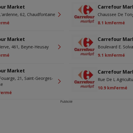
our Market
Carrefour Mar
L'ardenne, 62, Chaudfontaine
Chaussee De Tong
ermé
8.1 km
Fermé
our Market
Carrefour Mar
erve, 461, Beyne-Heusay
Boulevard E. Solva
ermé
9.1 km
Fermé
our Market
Carrefour Mar
Fouarge, 21, Saint-Georges-
Rue De L Agricultu
se
10.9 km
Fermé
Fermé
Publicité