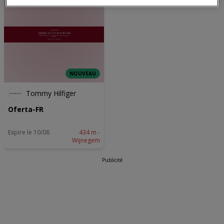
onder aan de webpagina te klikken. Je selecties zullen overal binnen
onze volgende kanalen worden doorgevoerd: Website. Raadpleeg
ons privacybeleid voor meer informatie.
Wij en onze partners verwerken gegevens voor de
volgende doeleinden:
Precieze geolocatiegegevens gebruiken. De apparaatkenmerken
actief scannen ter identificatie. Informatie op een apparaat opslaan
en/of openen. Gepersonaliseerde advertenties en content,
NOUVEAU
advertentie- en contentmetingen, doelgroepenonderzoek en
ontwikkeling van diensten.
Tommy Hilfiger
Partnerlijst (derden)
Oferta-FR
Expire le 10/08
434 m -
Wijnegem
Publicité