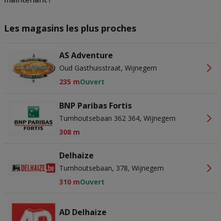
Les magasins les plus proches
AS Adventure
Oud Gasthuisstraat, Wijnegem
235 m
Ouvert
BNP Paribas Fortis
Turnhoutsebaan 362 364, Wijnegem
308 m
Delhaize
Turnhoutsebaan, 378, Wijnegem
310 m
Ouvert
AD Delhaize