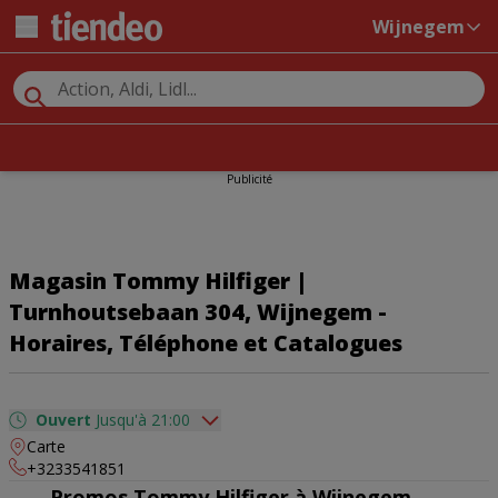
Wijnegem
Publicité
Magasin Tommy Hilfiger |
Turnhoutsebaan 304, Wijnegem -
Horaires, Téléphone et Catalogues
Ouvert
Jusqu'à 21:00
Carte
dimanche
Fermé
+3233541851
lundi
10:00 - 20:00
Promos Tommy Hilfiger à Wijnegem