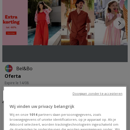
Bel&Bo
Oferta
Expire le 14/08
Doorgaan zonder te accepteren
Adresses et horaires Bel&Bo
Wij vinden uw privacy belangrijk
Wij en onze
1014
partners slaan persoonsgegevens, zoals
browsegegevens of unieke identificatoren, op je apparaat op. Als je
Bel&Bo
Akkoord selecteert, worden trackingtechnologieën ingeschakeld om
Route Nationale 13, Frameries
de doeleinden te ondersteunen die worden weergegeven onder „Wij