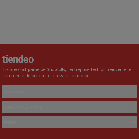
Tiendeo fait partie de Shopfully, l'entreprise tech qui réinvente le
commerce de proximité à travers le monde.
Tiendeo
Notre activité
Contactez-nous
Solutions professionnelles
Demande marketing et professionnelle
Index
Nouvelles et médias
Magasin mal situé sur la carte
Travaillez avec nous
Marques
Signaler un prospectus