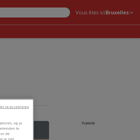
Vous êtes ici:
Bruxelles
er te accepteren
atoren, op je
Publicité
eleinden te
oor de
e je ziet