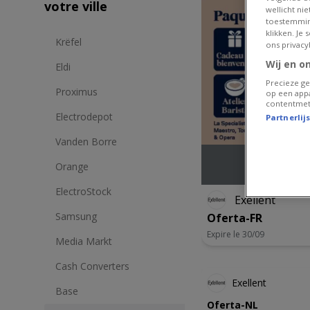
votre ville
wellicht ni
toestemmin
klikken. Je
Krëfel
ons privacy
Wij en o
Eldi
Precieze ge
Proximus
op een appa
contentmet
Electrodepot
Partnerlij
Vanden Borre
Orange
ElectroStock
Exellent
Samsung
Oferta-FR
Expire le 30/09
Media Markt
Cash Converters
Exellent
Base
Oferta-NL