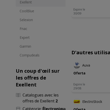
Exellent
Expire le
CoolBlue
30/09
Selexion
Fnac
Expert
Garmin
D'autres utili
Compudeals
NOUVEA
Auva
Un coup d'œil sur
Oferta
les offres de
Exellent
Expire le
29/08
-4 JOUR
Catalogues avec les
offres de Exellent
2
ElectroStock
Catégorie:
Électronique
Oferta