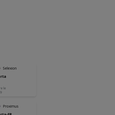
Selexion
rta
re le
09
Proximus
rta-FR