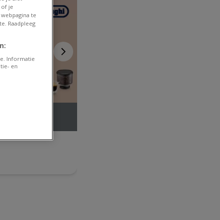
of je
 webpagina te
te. Raadpleeg
n:
e. Informatie
tie- en