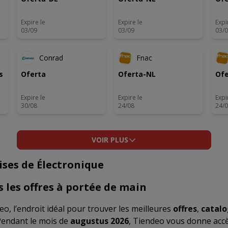
Expire le
Expire le
Expi
03/09
03/09
03/
Conrad
Fnac
s
Oferta
Oferta-NL
Ofe
Expire le
Expire le
Expi
30/08
24/08
24/
VOIR PLUS
ises de Électronique
s les offres à portée de main
o, l’endroit idéal pour trouver les meilleures
offres
,
catal
Pendant le mois de
augustus 2026
, Tiendeo vous donne acc