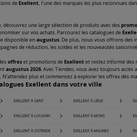
tions de
Exellent
, l'une des marques les plus reconnues dan
, découvrez une large sélection de produits avec des
promo
onomiser sur vos achats. Parcourez les catalogues de
Exell
ve disponible en
augustus
. De plus, nous vous offrons des 
ampagnes de réduction, les soldes et les nouveautés saisonni
 des
offres
et promotions de
Exellent
et restez informé des m
ant
augustus 2026
. Avec Tiendeo, vous avez toujours accès 
. N’attendez plus et commencez à explorer les offres dès ma
alogues Exellent dans votre ville
EXELLENT À GENT
EXELLENT À LIÈGE
E
EXELLENT À LOUVAIN
EXELLENT À MONS
EX
EXELLENT À OSTENDE
EXELLENT À MALINES
EX