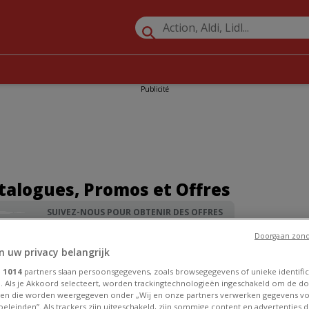
Publicité
atalogues, Promos et Offres
SUIVEZ-NOUS POUR OBTENIR DES OFFRES
Doorgaan zond
tronique à proximité
»
Exellent
n uw privacy belangrijk
e
1014
partners slaan persoonsgegevens, zoals browsegegevens of unieke identific
. Als je Akkoord selecteert, worden trackingtechnologieën ingeschakeld om de do
en die worden weergegeven onder „Wij en onze partners verwerken gegevens v
eleinden”. Als trackers zijn uitgeschakeld, zijn sommige content en advertenties di