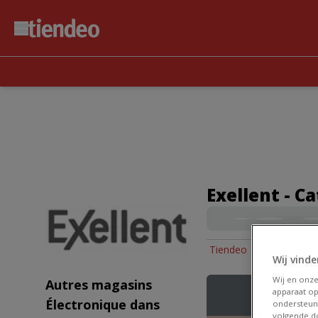
Exellent - C
Tiendeo
»
Offres Élec
Wij vinde
Wij en onz
Autres magasins
apparaat op
Électronique dans
ondersteun
volgende do