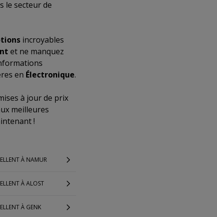
s le secteur de
tions
incroyables
ent
et ne manquez
informations
ères en
Électronique
.
ises à jour de prix
aux meilleures
intenant !
XELLENT À NAMUR
ELLENT À ALOST
ELLENT À GENK