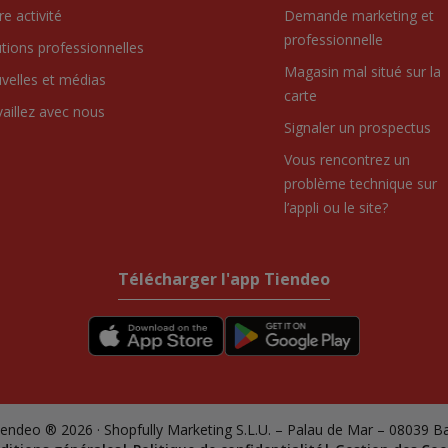
e activité
Demande marketing et
professionnelle
utions professionnelles
Magasin mal situé sur la
velles et médias
carte
vaillez avec nous
Signaler un prospectus
Vous rencontrez un
problème technique sur
l’appli ou le site?
Télécharger l'app Tiendeo
endeo ® 2026 · Shopfully Marketing S.L.U. – Palau de Mar – 08039 B