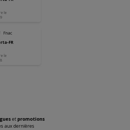
re le
09
Fnac
rta-FR
re le
08
ogues
et
promotions
ès aux dernières