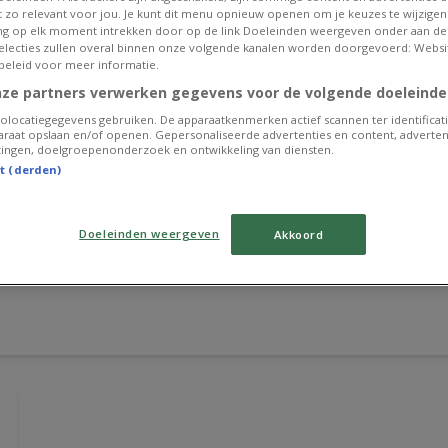
et zo relevant voor jou. Je kunt dit menu opnieuw openen om je keuzes te wijzigen 
g op elk moment intrekken door op de link Doeleinden weergeven onder aan de
 selecties zullen overal binnen onze volgende kanalen worden doorgevoerd: Websi
beleid voor meer informatie.
nze partners verwerken gegevens voor de volgende doeleinde
olocatiegegevens gebruiken. De apparaatkenmerken actief scannen ter identificati
raat opslaan en/of openen. Gepersonaliseerde advertenties en content, adverten
ingen, doelgroepenonderzoek en ontwikkeling van diensten.
st (derden)
Doeleinden weergeven
Akkoord