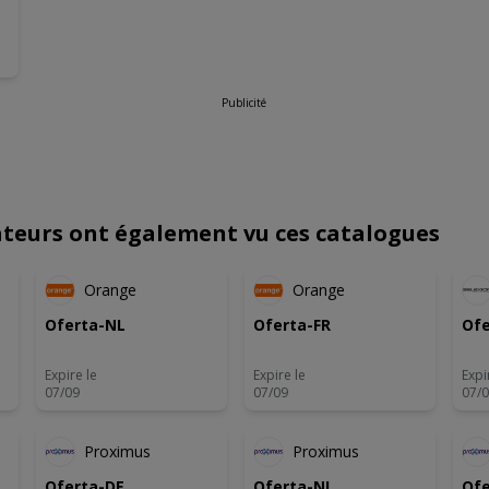
Publicité
sateurs ont également vu ces catalogues
U
NOUVEAU
NOUVEAU
Orange
Orange
Oferta-NL
Oferta-FR
Ofe
Expire le
Expire le
Expi
07/09
07/09
07/
S
Proximus
Proximus
Oferta-DE
Oferta-NL
Ofe