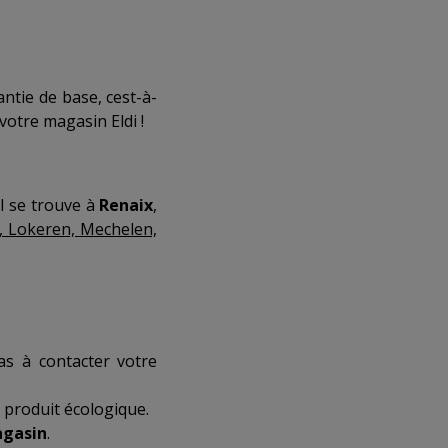
ntie de base, cest-à-
votre magasin Eldi !
ial se trouve à
Renaix
,
e, Lokeren, Mechelen,
as à contacter votre
produit écologique.
agasin
.