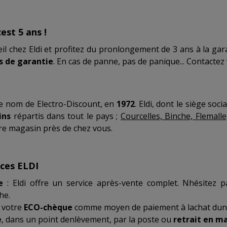
st 5 ans !
il chez Eldi et profitez du pronlongement de 3 ans à la gara
s de garantie
. En cas de panne, pas de panique... Contactez 
le nom de Electro-Discount, en
1972
. Eldi, dont le siège soc
ins
répartis dans tout le pays ;
Courcelles, Binche, Flemall
tre magasin près de chez vous.
ices ELDI
e
: Eldi offre un service après-vente complet. Nhésitez p
che.
z votre
ECO-chèque
comme moyen de paiement à lachat dun 
e
, dans un point denlèvement, par la poste ou
retrait en m