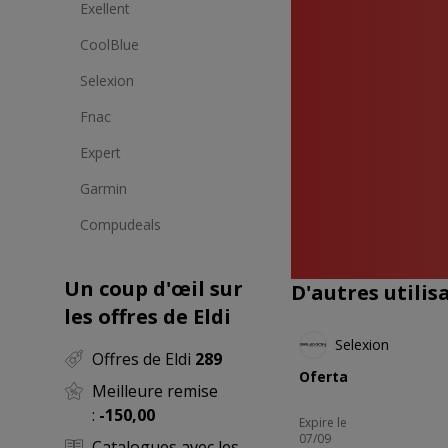
Exellent
CoolBlue
Selexion
Fnac
Expert
Garmin
Compudeals
LED 
De
Un coup d'œil sur
D'autres utili
NOUVEA
les offres de Eldi
Selexion
Offres de Eldi
289
Oferta
Meilleure remise
:
-150,00
Expire le
07/09
Catalogues avec les