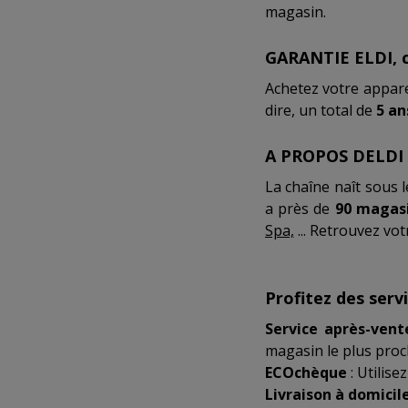
magasin.
GARANTIE ELDI, ce
Achetez votre appare
dire, un total de
5 an
A PROPOS DELDI
La chaîne naît sous 
a près de
90 magas
Spa,
... Retrouvez vo
Profitez des serv
Service après-vent
magasin le plus pro
ECOchèque
: Utilise
Livraison à domicil