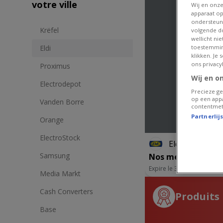
votre ville
Wij en onz
apparaat op
ondersteun
Krëfel
volgende do
wellicht ni
toestemmin
Eldi
klikken. Je
ons privacy
Proximus
Wij en o
Electrodepot
Precieze ge
op een appa
Vanden Borre
contentmet
Partnerlij
Orange
ElectroStock
Eldi
Samsung
Nos meilleures off
Expire le 31/08
Media Markt
Cash Converters
Produits 
Base