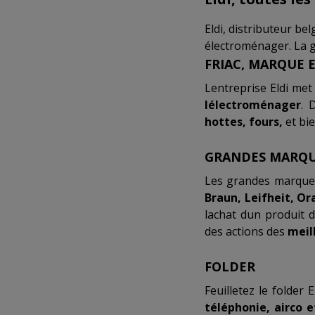
Eldi, distributeur be
électroménager. La ga
FRIAC, MARQUE 
Lentreprise Eldi met
lélectroménager
. 
hottes, fours,
et bie
GRANDES MARQ
Les grandes marques
Braun, Leifheit, Or
lachat dun produit 
des actions des
meil
FOLDER
Feuilletez le folder
téléphonie, airco e