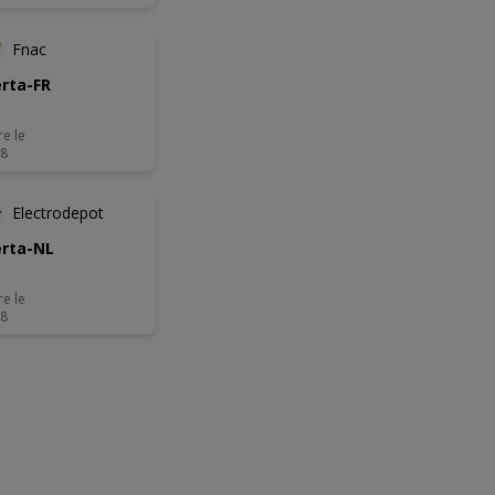
Fnac
rta-FR
re le
08
Electrodepot
rta-NL
re le
08