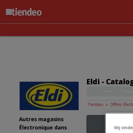
Eldi - Catal
Tiendeo
»
Offres Élec
Autres magasins
Électronique dans
Wij vinde