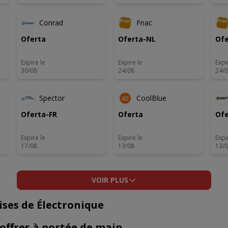
Conrad
Fnac
Oferta
Oferta-NL
Ofe
Expire le
Expire le
Expi
30/08
24/08
24/
Spector
CoolBlue
Oferta-FR
Oferta
Ofe
Expire le
Expire le
Expi
17/08
13/08
13/
VOIR PLUS
ises de Électronique
s offres à portée de main