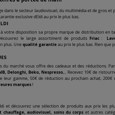
lge dans le secteur laudiovisuel, du multimédia et de gros et p
rantie exclusive dEldi au prix le plus bas.
ELDI
 à votre disposition sa propre marque de distribution en ta
Découvrez le large assortiment de produits
Friac
:
Lave
n plus. Une
qualité garantie
au prix le plus bas. Rien que p
UES
 du marché vous offre des cadeaux et des réductions. Pa
alB, Delonghi, Beko, Nespresso
,... Recevez 10€ de ristourn
de leur gamme, 50€ de réduction au prochain achat, 200€ d
leures marques
!
 Eldi et découvrez une sélection de produits aux prix les pl
t chauffage, audiovisuel, soins du corps
et autres catég