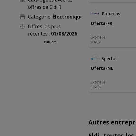
offres de Eldi
1
Proximus
Catégorie:
Électronique
Oferta-FR
Offres les plus
récentes :
01/08/2026
Expire le
03/09
Publicité
Spector
Oferta-NL
Expire le
17/08
Autres entrepr
Eldi, toutes le