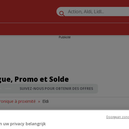
Publicité
ogue, Promo et Solde
SUIVEZ-NOUS POUR OBTENIR DES OFFRES
tronique à proximité
»
Eldi
Doorgaan zond
n uw privacy belangrijk