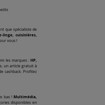
etits
nt que spécialiste de
-linge, cuisinières,
our vous !
rmi les marques :
HP,
e, un article gratuit à
e cashback. Profitez
us bas !
Multimédia,
ories disponibles en