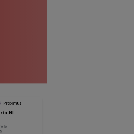
Proximus
rta-NL
re le
09