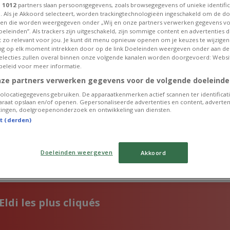
e
1012
partners slaan persoonsgegevens, zoals browsegegevens of unieke identific
. Als je Akkoord selecteert, worden trackingtechnologieën ingeschakeld om de do
en die worden weergegeven onder „Wij en onze partners verwerken gegevens v
eleinden”. Als trackers zijn uitgeschakeld, zijn sommige content en advertenties di
et zo relevant voor jou. Je kunt dit menu opnieuw openen om je keuzes te wijzigen 
g op elk moment intrekken door op de link Doeleinden weergeven onder aan de
 selecties zullen overal binnen onze volgende kanalen worden doorgevoerd: Websi
beleid voor meer informatie.
nze partners verwerken gegevens voor de volgende doeleinde
olocatiegegevens gebruiken. De apparaatkenmerken actief scannen ter identificati
raat opslaan en/of openen. Gepersonaliseerde advertenties en content, adverten
ingen, doelgroepenonderzoek en ontwikkeling van diensten.
st (derden)
Doeleinden weergeven
Akkoord
res pour vous
Eldi les plus cliqués