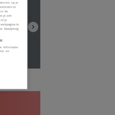
atoren, op je
eleinden te
oor de
e je ziet
of je
 webpagina te
te. Raadpleeg
n:
e. Informatie
tie- en