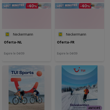
ons privacybeleid voor meer informatie.
Wij en onze partners verwerken gegevens voor de
volgende doeleinden:
Precieze geolocatiegegevens gebruiken. De apparaatkenmerken
actief scannen ter identificatie. Informatie op een apparaat opslaan
en/of openen. Gepersonaliseerde advertenties en content,
advertentie- en contentmetingen, doelgroepenonderzoek en
Neckermann
Neckermann
ontwikkeling van diensten.
Partnerlijst (derden)
Oferta-NL
Oferta-FR
Expire le 04/09
Expire le 04/09
ANTICIPÉ