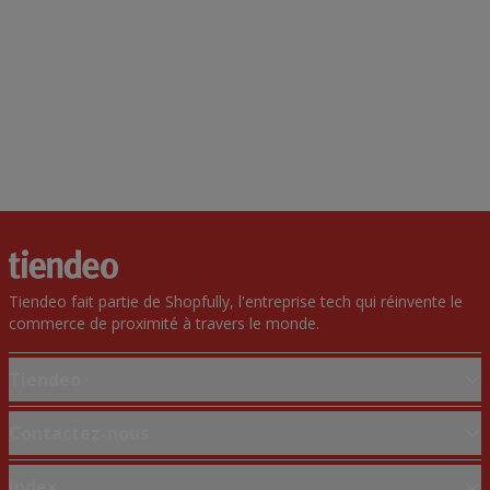
Tiendeo fait partie de Shopfully, l'entreprise tech qui réinvente le
commerce de proximité à travers le monde.
Tiendeo
Notre activité
Contactez-nous
Solutions professionnelles
Demande marketing et professionnelle
Index
Nouvelles et médias