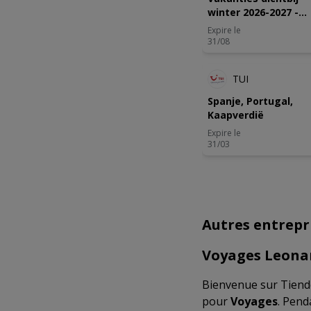
winter 2026-2027 -
zomer 2027
Expire le
31/08
TUI
Spanje, Portugal,
Kaapverdië
Expire le
31/03
Autres entrepr
Voyages Leonar
Bienvenue sur Tiende
pour
Voyages
. Pend