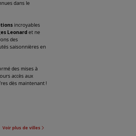
nnues dans le
tions
incroyables
es Leonard
et ne
rons des
utés saisonnières en
formé des mises à
jours accès aux
fres dès maintenant !
Voir plus de villes