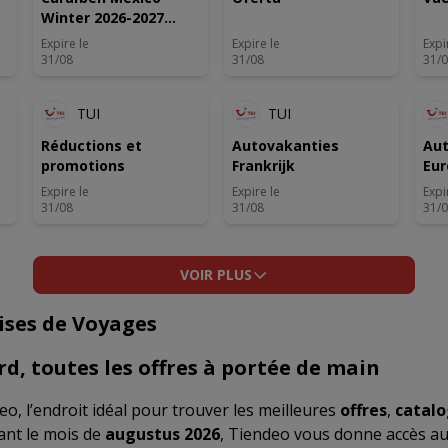
Winter 2026-2027
zomer 2027
Expire le
Expire le
Expi
31/08
31/08
31/
TUI
TUI
Réductions et
Autovakanties
Aut
promotions
Frankrijk
Eur
Expire le
Expire le
Expi
31/08
31/08
31/
VOIR PLUS
ises de Voyages
d, toutes les offres à portée de main
o, l’endroit idéal pour trouver les meilleures
offres
,
catal
ant le mois de
augustus 2026
, Tiendeo vous donne accès au