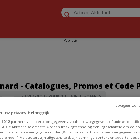
Publicité
nard - Catalogues, Promos et Code
SUIVEZ-NOUS POUR OBTENIR DES OFFRES
Doorgaan zond
ges à proximité
»
Voyages Leonard
n uw privacy belangrijk
e
1012
partners slaan persoonsgegevens, zoals browsegegevens of unieke identific
. Als je Akkoord selecteert, worden trackingtechnologieën ingeschakeld om de do
en die worden weergegeven onder „Wij en onze partners verwerken gegevens v
eleinden”. Als trackers zijn uitgeschakeld, zijn sommige content en advertenties di