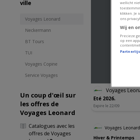
ville
wellicht ni
toestemmin
klikken. Je
Voyages Leonard
ons privacy
Wij en o
Neckermann
Precieze ge
op een appa
BT Tours
contentmet
Partnerlij
TUI
Voyages Copine
Service Voyages
Voyages Leon
Un coup d'œil sur
Eté 2026.
les offres de
Expire le 22/09
Voyages Leonard
Catalogues avec les
Voyages Leonard
offres de Voyages
Hiver & Printemps