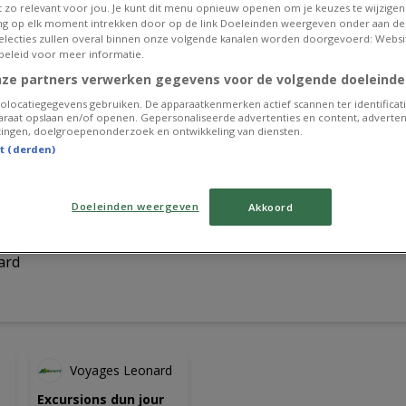
et zo relevant voor jou. Je kunt dit menu opnieuw openen om je keuzes te wijzigen 
g op elk moment intrekken door op de link Doeleinden weergeven onder aan de
 selecties zullen overal binnen onze volgende kanalen worden doorgevoerd: Websi
beleid voor meer informatie.
nze partners verwerken gegevens voor de volgende doeleinde
olocatiegegevens gebruiken. De apparaatkenmerken actief scannen ter identificati
raat opslaan en/of openen. Gepersonaliseerde advertenties en content, adverten
ingen, doelgroepenonderzoek en ontwikkeling van diensten.
st (derden)
Doeleinden weergeven
Akkoord
ard
Voyages Leonard
Excursions dun jour