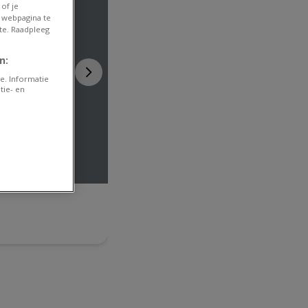
of je
 webpagina te
te. Raadpleeg
n:
e. Informatie
tie- en