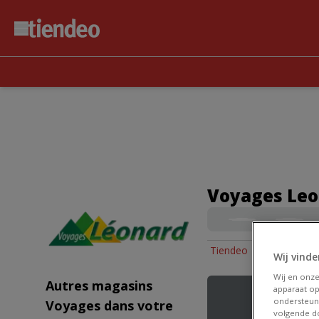
Voyages Leo
Tiendeo
»
Offres Voya
Wij vinde
Wij en onz
Autres magasins
apparaat op
ondersteun
Voyages dans votre
volgende do