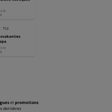
re le
08
TUI
ovakanties
opa
re le
08
ogues
et
promotions
x dernières