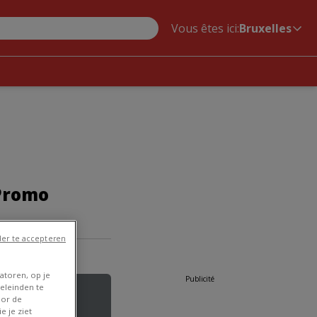
Vous êtes ici:
Bruxelles
 Promo
er te accepteren
atoren, op je
Publicité
eleinden te
oor de
e je ziet