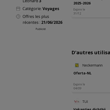
Leonard
3
2025-2026
Catégorie:
Voyages
Expire le
31/12
Offres les plus
récentes :
21/06/2026
Publicité
D'autres utili
NOUVEA
Neckermann
Oferta-NL
Expire le
04/09
ANTICIP
TUI
Vakanties dichtbij