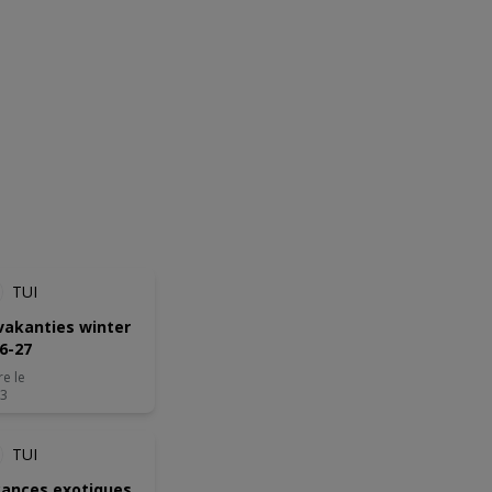
ANTICIPÉ
TUI
vakanties winter
6-27
re le
03
TUI
ances exotiques