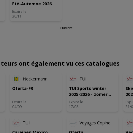
Eté-Automne 2026.
Expire le
30/11
Publicité
sateurs ont également vu ces catalogues
U
NOUVEAU
Neckermann
TUI
Oferta-FR
TUI Sports winter
Ski
2025-2026 - zomer
202
2026
Expire le
Expire le
Expi
04/09
17/08
31/
É
ANTICIPÉ
TUI
Voyages Copine
Caraïben Mexico
Oferta
Vac