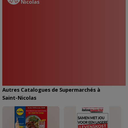
Nicolas
2
,
99
€
45
%
6
,
99
€
Ramen - Zonwering voor ramen
De - Fromage à trous Maasdam
Autres Catalogues de Supermarchés à
Saint-Nicolas