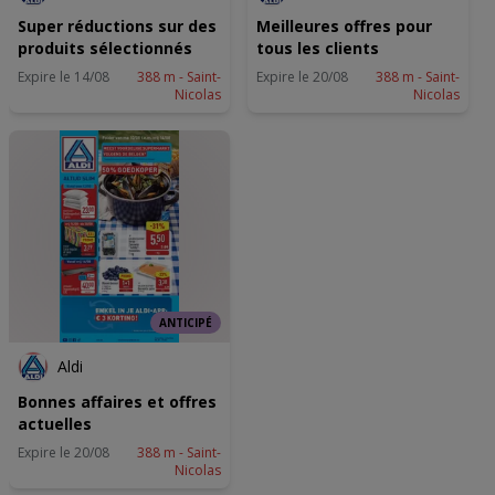
en/of openen. Gepersonaliseerde advertenties en content,
advertentie- en contentmetingen, doelgroepenonderzoek en
Super réductions sur des
Meilleures offres pour
ontwikkeling van diensten.
produits sélectionnés
tous les clients
Partnerlijst (derden)
Expire le 14/08
388 m - Saint-
Expire le 20/08
388 m - Saint-
Nicolas
Nicolas
ANTICIPÉ
Aldi
Bonnes affaires et offres
actuelles
Expire le 20/08
388 m - Saint-
Nicolas