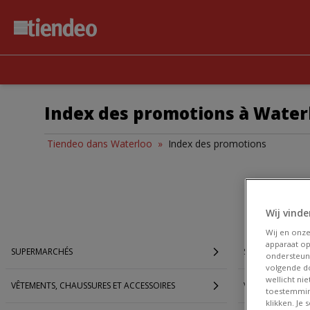
Index des promotions à Water
Tiendeo dans Waterloo
»
Index des promotions
Wij vinde
Wij en onz
apparaat op
SUPERMARCHÉS
SPORT
ondersteun
volgende do
wellicht ni
VÊTEMENTS, CHAUSSURES ET ACCESSOIRES
VALISE
toestemmin
klikken. Je