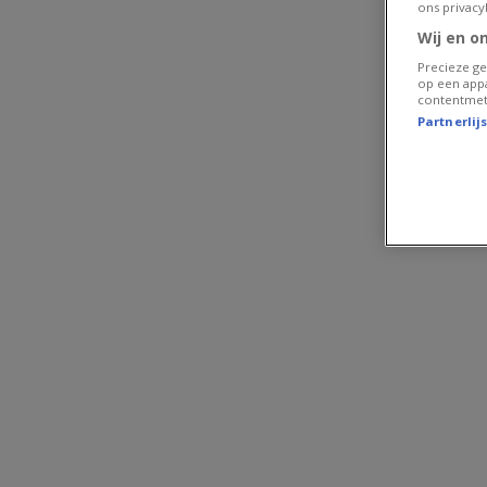
ons privacy
Wij en o
Precieze ge
op een appa
contentmet
Partnerlij