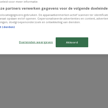
beleid voor meer informatie.
nze partners verwerken gegevens voor de volgende doeleinde
olocatiegegevens gebruiken. De apparaatkenmerken actief scannen ter identificati
raat opslaan en/of openen. Gepersonaliseerde advertenties en content, adverten
ingen, doelgroepenonderzoek en ontwikkeling van diensten.
st (derden)
Doeleinden weergeven
Akkoord