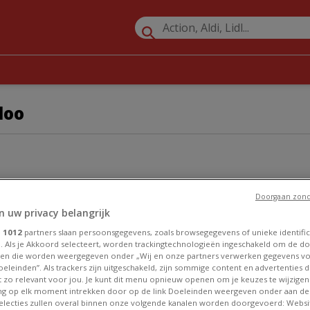
loo
Doorgaan zond
1
n uw privacy belangrijk
e
1012
partners slaan persoonsgegevens, zoals browsegegevens of unieke identific
. Als je Akkoord selecteert, worden trackingtechnologieën ingeschakeld om de do
BRICOLAGE ET JARDIN
en die worden weergegeven onder „Wij en onze partners verwerken gegevens v
eleinden”. Als trackers zijn uitgeschakeld, zijn sommige content en advertenties di
et zo relevant voor jou. Je kunt dit menu opnieuw openen om je keuzes te wijzigen 
VÉLO
g op elk moment intrekken door op de link Doeleinden weergeven onder aan de
 selecties zullen overal binnen onze volgende kanalen worden doorgevoerd: Websi