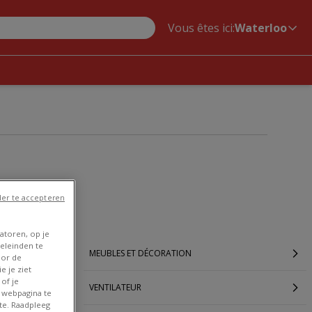
Vous êtes ici:
Waterloo
er te accepteren
atoren, op je
eleinden te
MEUBLES ET DÉCORATION
oor de
e je ziet
of je
VENTILATEUR
 webpagina te
te. Raadpleeg