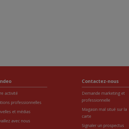
endeo
Contactez-nous
e activité
Demande marketing et
professionnelle
utions professionnelles
Magasin mal situé sur la
velles et médias
carte
vaillez avec nous
Signaler un prospectus