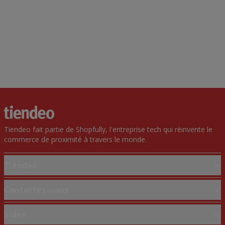
Tiendeo fait partie de Shopfully, l'entreprise tech qui réinvente le
commerce de proximité à travers le monde.
Tiendeo
Notre activité
Contactez-nous
Solutions professionnelles
Demande marketing et professionnelle
Index
Nouvelles et médias
Magasin mal situé sur la carte