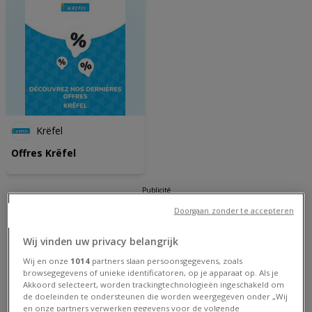
Krëfel
Offres Krëfel
Publicité
Doorgaan zonder te accepteren
Wij vinden uw privacy belangrijk
Wij en onze
1014
partners slaan persoonsgegevens, zoals
browsegegevens of unieke identificatoren, op je apparaat op. Als je
Akkoord selecteert, worden trackingtechnologieën ingeschakeld om
de doeleinden te ondersteunen die worden weergegeven onder „Wij
en onze partners verwerken gegevens voor de volgende