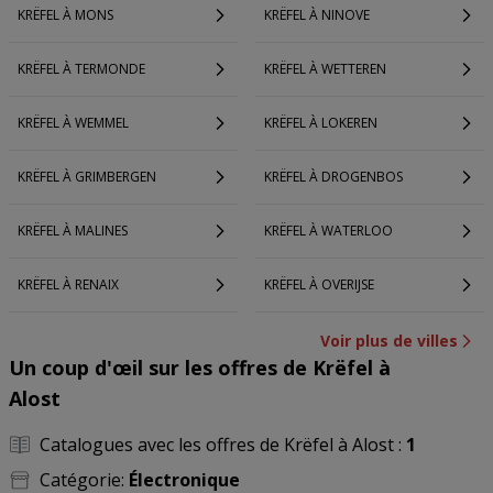
KRËFEL À MONS
KRËFEL À NINOVE
KRËFEL À TERMONDE
KRËFEL À WETTEREN
KRËFEL À WEMMEL
KRËFEL À LOKEREN
KRËFEL À GRIMBERGEN
KRËFEL À DROGENBOS
KRËFEL À MALINES
KRËFEL À WATERLOO
KRËFEL À RENAIX
KRËFEL À OVERIJSE
Voir plus de villes
Un coup d'œil sur les offres de Krëfel à
Alost
Catalogues avec les offres de Krëfel à Alost :
1
Catégorie:
Électronique