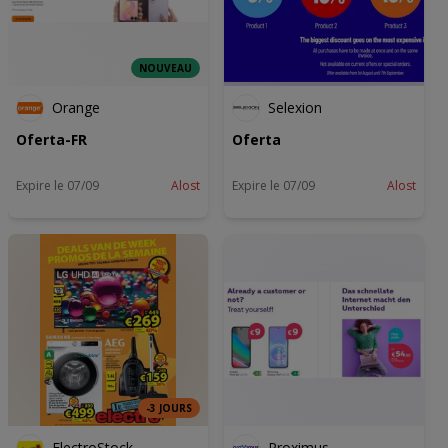
NOUVEAU
Orange
Selexion
Oferta-FR
Oferta
Expire le 07/09
Alost
Expire le 07/09
Alost
-3 JOURS
ElectroStock
Proximus