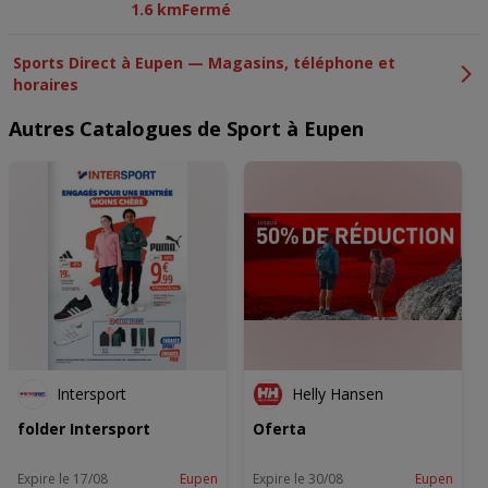
1.6 km
Fermé
Wij en onze partners verwerken gegevens voor de
volgende doeleinden:
Sports Direct à Eupen — Magasins, téléphone et
Precieze geolocatiegegevens gebruiken. De apparaatkenmerken
horaires
actief scannen ter identificatie. Informatie op een apparaat opslaan
en/of openen. Gepersonaliseerde advertenties en content,
advertentie- en contentmetingen, doelgroepenonderzoek en
Autres Catalogues de Sport à Eupen
ontwikkeling van diensten.
Partnerlijst (derden)
Intersport
Helly Hansen
folder Intersport
Oferta
Expire le 17/08
Eupen
Expire le 30/08
Eupen