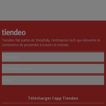
Tiendeo fait partie de Shopfully, l'entreprise tech qui réinvente le
commerce de proximité à travers le monde.
Tiendeo
Notre activité
Contactez-nous
Solutions professionnelles
Demande marketing et professionnelle
Index
Nouvelles et médias
Magasin mal situé sur la carte
Travaillez avec nous
Marques
Signaler un prospectus
Marques locales
Télécharger l'app Tiendeo
Vous rencontrez un problème technique sur l’appli ou le site?
Enseignes