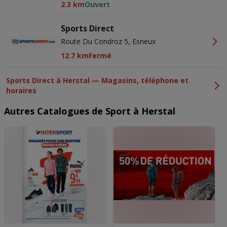
2.3 km
Ouvert
ons privacybeleid voor meer informatie.
Wij en onze partners verwerken gegevens voor de
Sports Direct
volgende doeleinden:
Route Du Condroz 5, Esneux
Precieze geolocatiegegevens gebruiken. De apparaatkenmerken
actief scannen ter identificatie. Informatie op een apparaat opslaan
12.7 km
Fermé
en/of openen. Gepersonaliseerde advertenties en content,
advertentie- en contentmetingen, doelgroepenonderzoek en
ontwikkeling van diensten.
Sports Direct à Herstal — Magasins, téléphone et
Partnerlijst (derden)
horaires
Autres Catalogues de Sport à Herstal