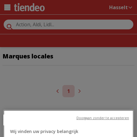
Hasselt
Marques locales
1
GSM
COCA COLA
Doorgaan zonder te accepteren
KARCHER
Wij vinden uw privacy belangrijk