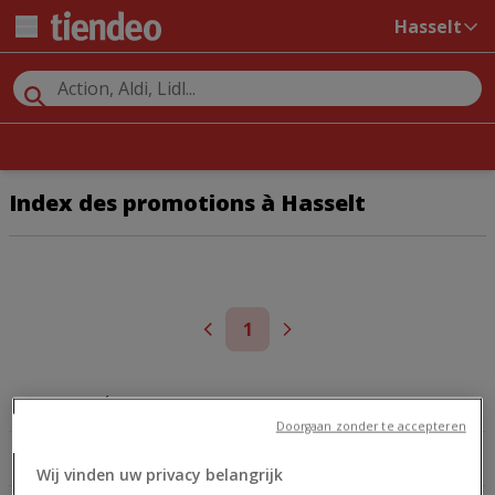
Hasselt
Index des promotions à Hasselt
1
SUPERMARCHÉS
SPORT
Doorgaan zonder te accepteren
BRICOLAGE ET JARDIN
MEUBLES ET DÉCORATION
Wij vinden uw privacy belangrijk