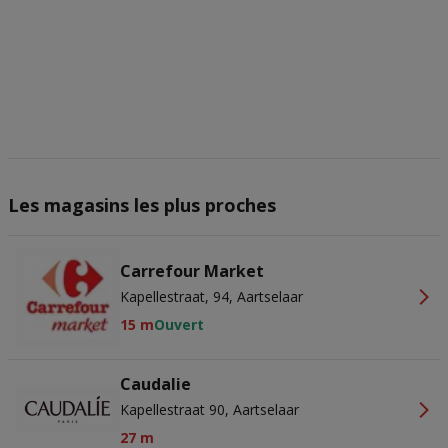
actief scannen ter identificatie. Informatie op een apparaat opslaan
en/of openen. Gepersonaliseerde advertenties en content,
advertentie- en contentmetingen, doelgroepenonderzoek en
ontwikkeling van diensten.
Partnerlijst (derden)
Les magasins les plus proches
Carrefour Market
Kapellestraat, 94, Aartselaar
15 m
Ouvert
Caudalie
Kapellestraat 90, Aartselaar
27 m