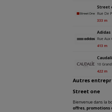
Street
Rue De P
333 m
Adidas
Rue Aux 
413 m
Caudal
10 Grand
422 m
Autres entrepr
Street one
Bienvenue dans la b
offres
,
promotions