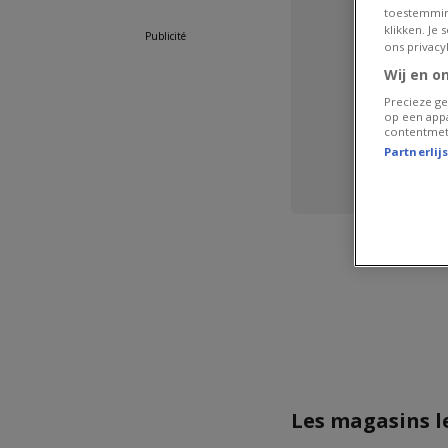
toestemmin
klikken. Je
Publicité
ons privacy
Wij en o
Precieze ge
op een appa
contentmet
Partnerlij
Les magasins l