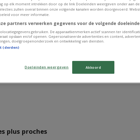
g op elk moment intrekken door op de link Doeleinden weergeven onder aan de
 selecties zullen overal binnen onze volgende kanalen worden doorgevoerd: Websi
beleid voor meer informatie.
nze partners verwerken gegevens voor de volgende doeleinde
olocatiegegevens gebruiken. De apparaatkenmerken actief scannen ter identificati
raat opslaan en/of openen. Gepersonaliseerde advertenties en content, adverten
ingen, doelgroepenonderzoek en ontwikkeling van diensten.
st (derden)
Nous sommes sur le point de publier des offres de Street on
Doeleinden weergeven
Akkoord
Publicité
es plus proches