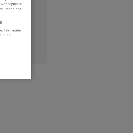
 webpagina te
te. Raadpleeg
n:
e. Informatie
tie- en
e