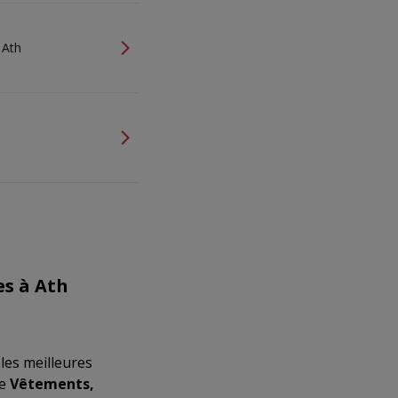
 Ath
es à Ath
les meilleures
de
Vêtements,