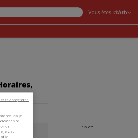
Vous êtes ici:
Ath
Horaires,
er te accepteren
th
»
atoren, op je
eleinden te
oor de
Publicité
e je ziet
of je