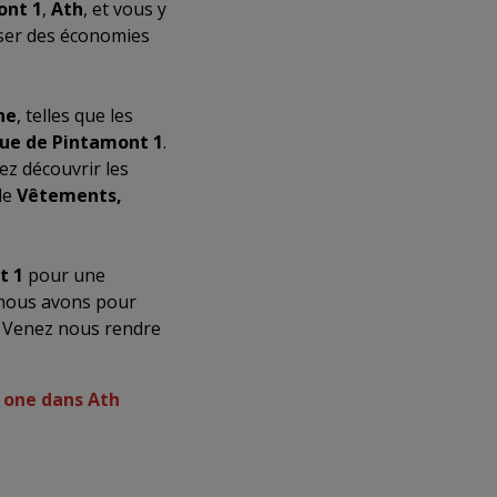
ont 1
,
Ath
, et vous y
iser des économies
ne
, telles que les
rue de Pintamont 1
.
ez découvrir les
de
Vêtements,
t 1
pour une
 nous avons pour
. Venez nous rendre
t one dans Ath