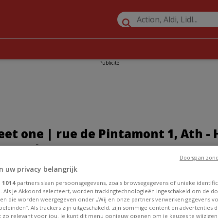
Publicité
et one | rue de Pintamont 1, Ath - 
t Catalogues
Doorgaan zond
n uw privacy belangrijk
omos Vêtements, Chaussures et Accessoires à Ath
»
Street one à A
e
1014
partners slaan persoonsgegevens, zoals browsegegevens of unieke identific
ntamont 1
. Als je Akkoord selecteert, worden trackingtechnologieën ingeschakeld om de do
en die worden weergegeven onder „Wij en onze partners verwerken gegevens v
eleinden”. Als trackers zijn uitgeschakeld, zijn sommige content en advertenties di
et zo relevant voor jou. Je kunt dit menu opnieuw openen om je keuzes te wijzigen 