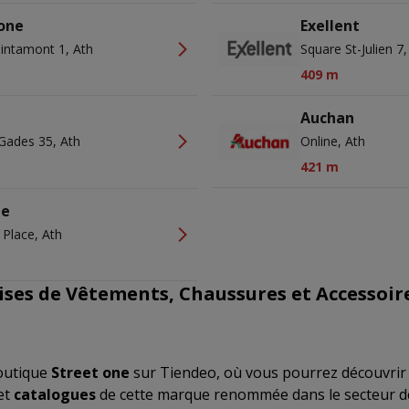
 one
Exellent
intamont 1, Ath
Square St-Julien 7,
409 m
Auchan
Gades 35, Ath
Online, Ath
421 m
ie
 Place, Ath
ises de Vêtements, Chaussures et Accessoir
outique
Street one
sur Tiendeo, où vous pourrez découvrir 
et
catalogues
de cette marque renommée dans le secteur 