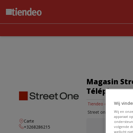
Magasin Stre
Téléphone e
Wij vinde
Tiendeo dans Ath
»
Pr
Wij en onz
Street one | rue de Pi
apparaat op
Carte
ondersteun
+3268286215
volgende do
wellicht ni