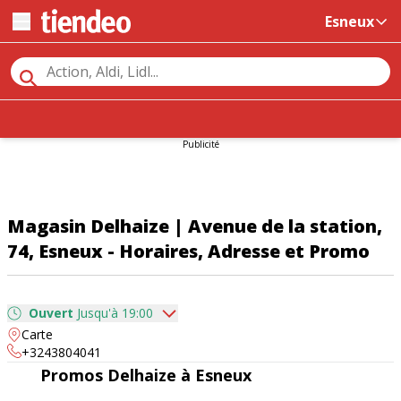
Esneux
Publicité
Magasin Delhaize | Avenue de la station,
74, Esneux - Horaires, Adresse et Promo
Ouvert
Jusqu'à 19:00
Carte
dimanche
08:00 - 13:00
+3243804041
lundi
08:00 - 19:00
Promos Delhaize à Esneux
mardi
08:00 - 19:00