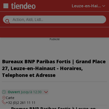
Leuze-en-Hainaut
Publicité
Bureaux BNP Paribas Fortis | Grand Place
27, Leuze-en-Hainaut - Horaires,
Telephone et Adresse
Ouvert
Jusqu'à 12:30
Carte
dimanche
Fermé
+32 (0)2 261 11 11
lundi
09:00 - 12:30
14:00 - 20:00
Promos BNP Paribas Fortis à Leuze-en-