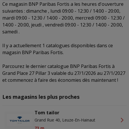
Ce magasin BNP Paribas Fortis a les heures d'ouverture
Precieze geolocatiegegevens gebruiken. De apparaatkenmerken
actief scannen ter identificatie. Informatie op een apparaat opslaan
suivantes : dimanche , lundi 09:00 - 12:30 / 14:00 - 20:00,
en/of openen. Gepersonaliseerde advertenties en content,
mardi 09:00 - 12:30 / 14:00 - 20:00, mercredi 09:00 - 12:30 /
advertentie- en contentmetingen, doelgroepenonderzoek en
ontwikkeling van diensten.
14:00 - 20:00, jeudi , vendredi 09:00 - 12:30 / 14:00 - 20:00,
Partnerlijst (derden)
samedi .
Il y a actuellement 1 catalogues disponibles dans ce
magasin BNP Paribas Fortis.
Parcourez le dernier catalogue BNP Paribas Fortis à
Grand Place 27 Pillar 3 valable du 27/1/2026 au 27/1/2027
et commencez à faire des économies dès maintenant !
Les magasins les plus proches
Tom tailor
Grand Rue 40, Leuze-En-Hainaut
73 m