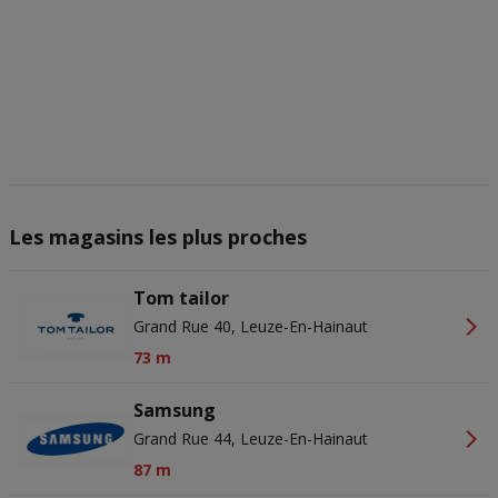
actief scannen ter identificatie. Informatie op een apparaat opslaan
en/of openen. Gepersonaliseerde advertenties en content,
advertentie- en contentmetingen, doelgroepenonderzoek en
ontwikkeling van diensten.
Partnerlijst (derden)
Les magasins les plus proches
Tom tailor
Grand Rue 40, Leuze-En-Hainaut
73 m
Samsung
Grand Rue 44, Leuze-En-Hainaut
87 m