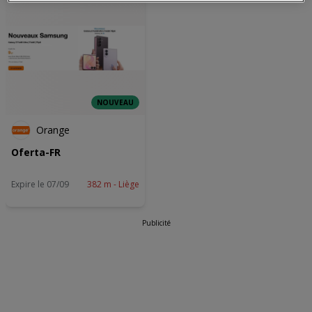
onze volgende kanalen worden doorgevoerd: Website. Raadpleeg
ons privacybeleid voor meer informatie.
Wij en onze partners verwerken gegevens voor de
volgende doeleinden:
Precieze geolocatiegegevens gebruiken. De apparaatkenmerken
actief scannen ter identificatie. Informatie op een apparaat opslaan
en/of openen. Gepersonaliseerde advertenties en content,
NOUVEAU
advertentie- en contentmetingen, doelgroepenonderzoek en
ontwikkeling van diensten.
Orange
Partnerlijst (derden)
Oferta-FR
Expire le 07/09
382 m - Liège
Publicité