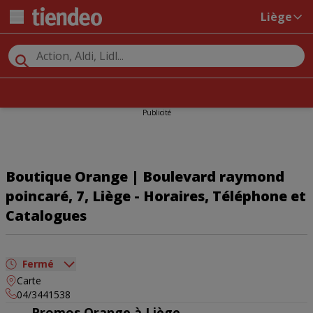
Liège
Publicité
Boutique Orange | Boulevard raymond
poincaré, 7, Liège - Horaires, Téléphone et
Catalogues
Fermé
Carte
dimanche
Fermé
04/3441538
lundi
10:00 - 20:00
Promos Orange à Liège