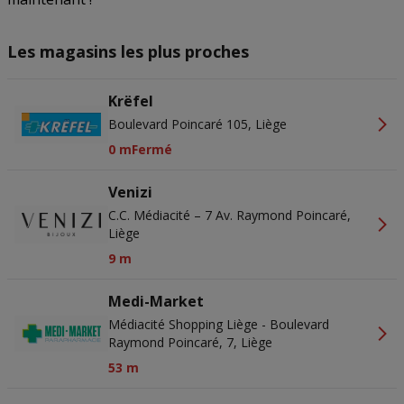
Les magasins les plus proches
Krëfel
Boulevard Poincaré 105, Liège
0 m
Fermé
Venizi
C.C. Médiacité – 7 Av. Raymond Poincaré,
Liège
9 m
Medi-Market
Médiacité Shopping Liège - Boulevard
Raymond Poincaré, 7, Liège
53 m