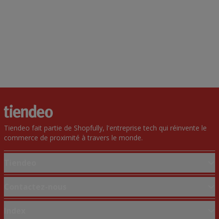
Tiendeo fait partie de Shopfully, l'entreprise tech qui réinvente le
commerce de proximité à travers le monde.
Tiendeo
Notre activité
Contactez-nous
Solutions professionnelles
Demande marketing et professionnelle
Index
Nouvelles et médias