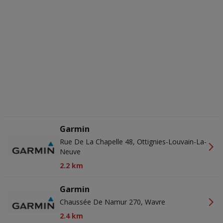
ons privacybeleid voor meer informatie.
Wij en onze partners verwerken gegevens voor de
volgende doeleinden:
Precieze geolocatiegegevens gebruiken. De apparaatkenmerken
actief scannen ter identificatie. Informatie op een apparaat opslaan
en/of openen. Gepersonaliseerde advertenties en content,
advertentie- en contentmetingen, doelgroepenonderzoek en
ontwikkeling van diensten.
Partnerlijst (derden)
Garmin
Rue De La Chapelle 48, Ottignies-Louvain-La-
Neuve
2.2 km
Garmin
Chaussée De Namur 270, Wavre
2.4 km