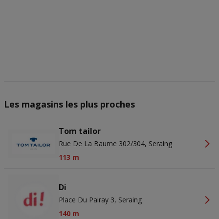
actief scannen ter identificatie. Informatie op een apparaat opslaan
en/of openen. Gepersonaliseerde advertenties en content,
advertentie- en contentmetingen, doelgroepenonderzoek en
ontwikkeling van diensten.
Partnerlijst (derden)
Les magasins les plus proches
Tom tailor
Rue De La Baume 302/304, Seraing
113 m
Di
Place Du Pairay 3, Seraing
140 m