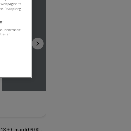
 webpagina te
te. Raadpleeg
n:
e. Informatie
tie- en
18:30, mardi 09:00 -