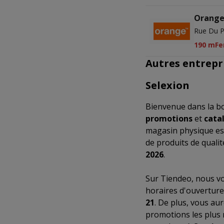
Orang
Rue Du Pa
190 m
Fe
Autres entrepr
Selexion
Bienvenue dans la b
promotions
et
cata
magasin physique es
de produits de quali
2026
.
Sur Tiendeo, nous vo
horaires d'ouverture
21
. De plus, vous au
promotions les plus 