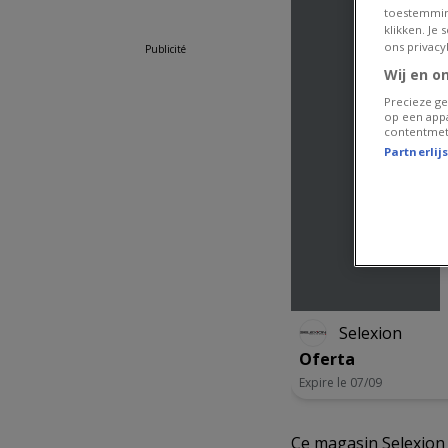
lundi
09:00 -
toestemmin
18:30
klikken. Je
ons privacy
Publicité
mardi
09:00 -
18:30
Wij en o
mercredi
09:00 -
Precieze ge
op een appa
18:30
contentmet
jeudi
09:00 -
Partnerlij
18:30
vendredi
09:00 -
18:30
samedi
09:00 -
18:30
Selexion
Oferta
Expire le 07/09
Ce magasin Selexion a