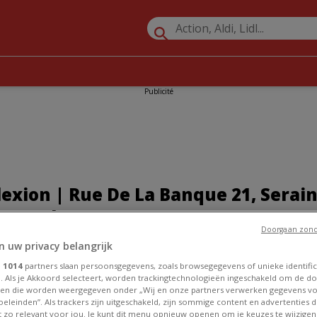
Publicité
exion | Rue De La Banque 21, Serain
t Catalogues
Doorgaan zond
n uw privacy belangrijk
»
Promos Électronique à Seraing
»
Selexion à Seraing
»
Selexion |
e
1014
partners slaan persoonsgegevens, zoals browsegegevens of unieke identific
. Als je Akkoord selecteert, worden trackingtechnologieën ingeschakeld om de do
n à Seraing
en die worden weergegeven onder „Wij en onze partners verwerken gegevens v
eleinden”. Als trackers zijn uitgeschakeld, zijn sommige content en advertenties di
et zo relevant voor jou. Je kunt dit menu opnieuw openen om je keuzes te wijzigen 