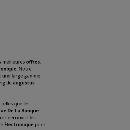
s meilleures
offres
,
ronique
. Notre
ez une large gamme
ong de
augustus
, telles que les
Rue De La Banque
rez découvrir les
de
Électronique
pour