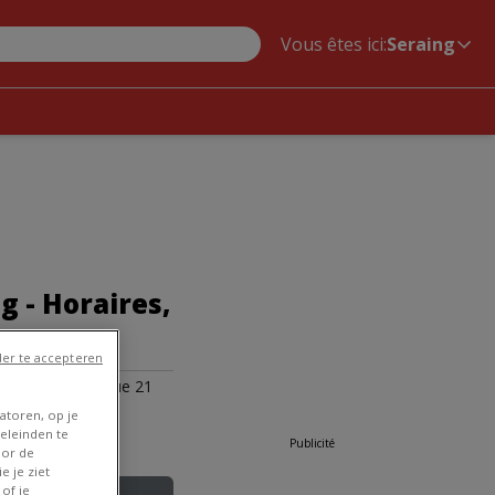
Vous êtes ici:
Seraing
g - Horaires,
er te accepteren
 Rue De La Banque 21
atoren, op je
eleinden te
Publicité
oor de
e je ziet
of je