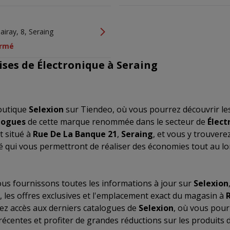
e
iray, 8, Seraing
rmé
ises de Électronique à Seraing
outique
Selexion
sur Tiendeo, où vous pourrez découvrir le
logues
de cette marque renommée dans le secteur de
Élect
t situé à
Rue De La Banque 21
,
Seraing
, et vous y trouver
té qui vous permettront de réaliser des économies tout au l
us fournissons toutes les informations à jour sur
Selexion
, les offres exclusives et l'emplacement exact du magasin à
rez accès aux derniers catalogues de
Selexion
, où vous pour
récentes et profiter de grandes réductions sur les produits 