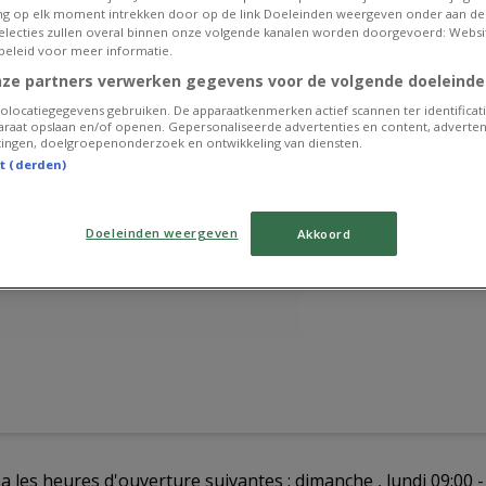
g op elk moment intrekken door op de link Doeleinden weergeven onder aan de
 selecties zullen overal binnen onze volgende kanalen worden doorgevoerd: Websi
beleid voor meer informatie.
nze partners verwerken gegevens voor de volgende doeleinde
olocatiegegevens gebruiken. De apparaatkenmerken actief scannen ter identificati
raat opslaan en/of openen. Gepersonaliseerde advertenties en content, adverten
ingen, doelgroepenonderzoek en ontwikkeling van diensten.
st (derden)
Doeleinden weergeven
Akkoord
 les heures d'ouverture suivantes : dimanche , lundi 09:00 - 