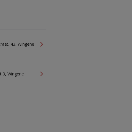
e
traat, 43, Wingene
t 3, Wingene