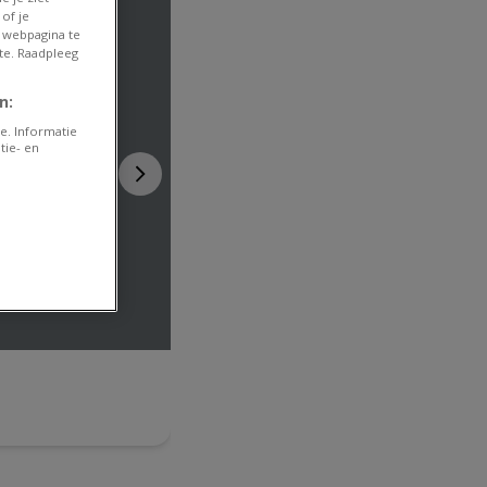
of je
 webpagina te
te. Raadpleeg
n:
e. Informatie
tie- en