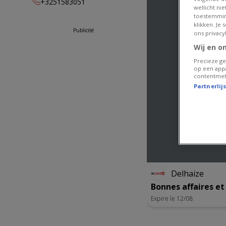
+3251583051
18:00
wellicht ni
toestemmin
lundi
07:00 -
klikken. Je
19:00
Publicité
ons privacy
mardi
Fermé
Wij en o
mercredi
07:00 -
Precieze ge
19:00
op een appa
contentmet
jeudi
07:00 -
Partnerlij
19:00
vendredi
07:00 -
19:00
samedi
07:00 -
19:00
Delhaize
Bonnes affaires et 
Expire le 12/08
NOUVEA