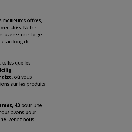
s meilleures
offres
,
rmarchés
. Notre
 trouverez une large
ut au long de
, telles que les
eilig
haize
, où vous
ions sur les produits
traat, 43
pour une
 nous avons pour
ene
. Venez nous