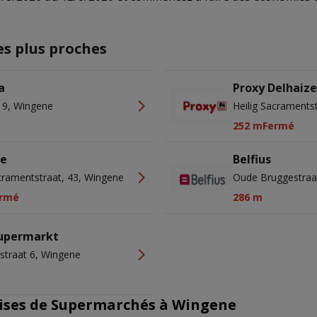
es plus proches
a
Proxy Delhaiz
n 9, Wingene
Heilig Sacraments
252 m
Fermé
ze
Belfius
acramentstraat, 43, Wingene
Oude Bruggestraa
rmé
286 m
upermarkt
traat 6, Wingene
ises de Supermarchés à Wingene