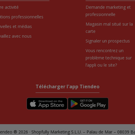
e activité
Demande marketing et
professionnelle
utions professionnelles
Magasin mal situé sur la
velles et médias
carte
vaillez avec nous
Signaler un prospectus
Vous rencontrez un
problème technique sur
l’appli ou le site?
Télécharger l'app Tiendeo
endeo ® 2026 · Shopfully Marketing S.L.U. – Palau de Mar – 08039 B