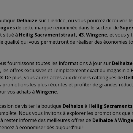
outique
Delhaize
sur Tiendeo, où vous pourrez découvrir le
logues
de cette marque renommée dans le secteur de
Supe
t situé à
Heilig Sacramentstraat, 43
,
Wingene
, et vous y
 qualité qui vous permettront de réaliser des économies to
us fournissons toutes les informations à jour sur
Delhaize
, les offres exclusives et l'emplacement exact du magasin à
H
3
. De plus, vous aurez accès aux derniers catalogues de
Del
s promotions les plus récentes et profiter de grandes réduct
ur vos achats à
Wingene
.
asion de visiter la boutique
Delhaize
à
Heilig Sacraments
omplète. Nous vous invitons à explorer les promotions que
 à rester informé des meilleures offres de
Delhaize
à
Wing
mencez à économiser dès aujourd'hui !