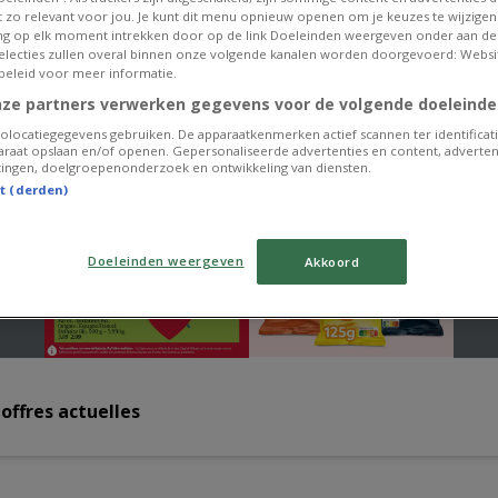
et zo relevant voor jou. Je kunt dit menu opnieuw openen om je keuzes te wijzigen 
g op elk moment intrekken door op de link Doeleinden weergeven onder aan de
 selecties zullen overal binnen onze volgende kanalen worden doorgevoerd: Websi
beleid voor meer informatie.
nze partners verwerken gegevens voor de volgende doeleinde
olocatiegegevens gebruiken. De apparaatkenmerken actief scannen ter identificati
raat opslaan en/of openen. Gepersonaliseerde advertenties en content, adverten
ingen, doelgroepenonderzoek en ontwikkeling van diensten.
st (derden)
Doeleinden weergeven
Akkoord
offres actuelles
U
NOUVEAU
NOUVEAU