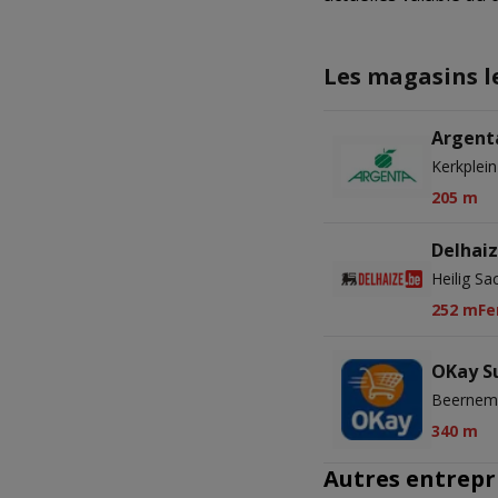
Les magasins l
Argent
Kerkplei
205 m
Delhai
Heilig S
252 m
Fe
OKay S
Beernems
340 m
Autres entrepr