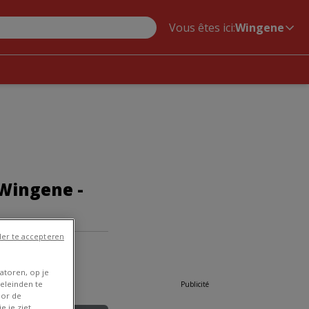
Vous êtes ici:
Wingene
 Wingene -
er te accepteren
atoren, op je
eleinden te
Publicité
oor de
e je ziet