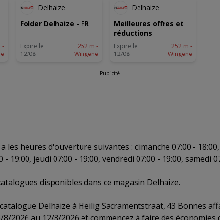
Delhaize
Delhaize
Folder Delhaize - FR
Meilleures offres et
réductions
 -
Expire le
252 m -
Expire le
252 m -
ne
12/08
Wingene
12/08
Wingene
Publicité
 les heures d'ouverture suivantes : dimanche 07:00 - 18:00, l
 - 19:00, jeudi 07:00 - 19:00, vendredi 07:00 - 19:00, samedi 07
 catalogues disponibles dans ce magasin Delhaize.
 catalogue Delhaize à Heilig Sacramentstraat, 43 Bonnes affa
 6/8/2026 au 12/8/2026 et commencez à faire des économies 