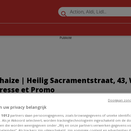
Publicité
aize | Heilig Sacramentstraat, 43,
dresse et Promo
Doorgaan zond
»
Promos Supermarchés à Wingene
»
Delhaize à Wingene
»
n uw privacy belangrijk
mentstraat, 43
e
1012
partners slaan persoonsgegevens, zoals browsegegevens of unieke identific
ze à Wingene
. Als je Akkoord selecteert, worden trackingtechnologieën ingeschakeld om de do
en die worden weergegeven onder „Wij en onze partners verwerken gegevens v
eleinden”. Als trackers zijn uitgeschakeld, zijn sommige content en advertenties di