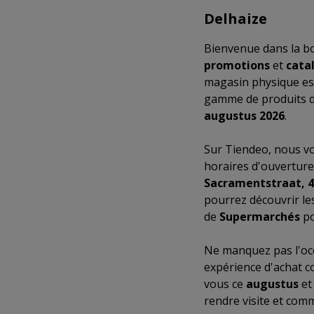
Delhaize
Bienvenue dans la b
promotions
et
cata
magasin physique es
gamme de produits de
augustus 2026
.
Sur Tiendeo, nous vo
horaires d'ouverture
Sacramentstraat, 4
pourrez découvrir le
de
Supermarchés
po
Ne manquez pas l'occ
expérience d'achat c
vous ce
augustus
et
rendre visite et com