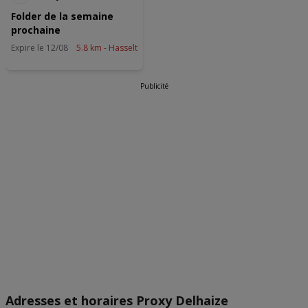
Precieze geolocatiegegevens gebruiken. De apparaatkenmerken
actief scannen ter identificatie. Informatie op een apparaat opslaan
Folder de la semaine
en/of openen. Gepersonaliseerde advertenties en content,
prochaine
advertentie- en contentmetingen, doelgroepenonderzoek en
ontwikkeling van diensten.
Expire le 12/08
5.8 km - Hasselt
Partnerlijst (derden)
Publicité
Adresses et horaires Proxy Delhaize