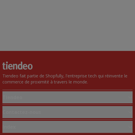
Tiendeo fait partie de Shopfully, l'entreprise tech qui réinvente le
commerce de proximité à travers le monde.
Tiendeo
Notre activité
Contactez-nous
Solutions professionnelles
Demande marketing et professionnelle
Index
Nouvelles et médias
Magasin mal situé sur la carte