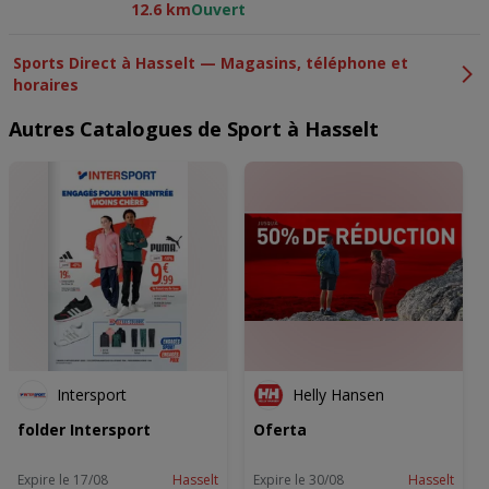
ons privacybeleid voor meer informatie.
12.6 km
Ouvert
Wij en onze partners verwerken gegevens voor de
volgende doeleinden:
Sports Direct à Hasselt — Magasins, téléphone et
horaires
Precieze geolocatiegegevens gebruiken. De apparaatkenmerken
actief scannen ter identificatie. Informatie op een apparaat opslaan
en/of openen. Gepersonaliseerde advertenties en content,
Autres Catalogues de Sport à Hasselt
advertentie- en contentmetingen, doelgroepenonderzoek en
ontwikkeling van diensten.
Partnerlijst (derden)
Intersport
Helly Hansen
folder Intersport
Oferta
Expire le 17/08
Hasselt
Expire le 30/08
Hasselt