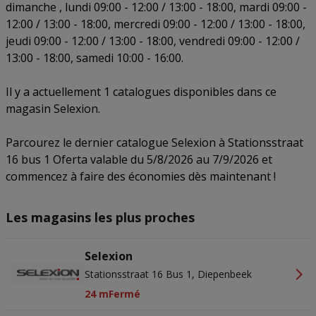
Precieze geolocatiegegevens gebruiken. De apparaatkenmerken
dimanche , lundi 09:00 - 12:00 / 13:00 - 18:00, mardi 09:00 -
actief scannen ter identificatie. Informatie op een apparaat opslaan
12:00 / 13:00 - 18:00, mercredi 09:00 - 12:00 / 13:00 - 18:00,
en/of openen. Gepersonaliseerde advertenties en content,
advertentie- en contentmetingen, doelgroepenonderzoek en
jeudi 09:00 - 12:00 / 13:00 - 18:00, vendredi 09:00 - 12:00 /
ontwikkeling van diensten.
13:00 - 18:00, samedi 10:00 - 16:00.
Partnerlijst (derden)
Il y a actuellement 1 catalogues disponibles dans ce
magasin Selexion.
Parcourez le dernier catalogue Selexion à Stationsstraat
16 bus 1 Oferta valable du 5/8/2026 au 7/9/2026 et
commencez à faire des économies dès maintenant !
Les magasins les plus proches
Selexion
Stationsstraat 16 Bus 1, Diepenbeek
24 m
Fermé