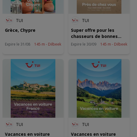
TUI
TUI
Grèce, Chypre
Super offre pour les
chasseurs de bonnes
affaires
Expire le 31/08
145 m - Dilbeek
Expire le 30/09
145 m - Dilbeek
TUI
TUI
Vacances en voiture
Vacances en voiture