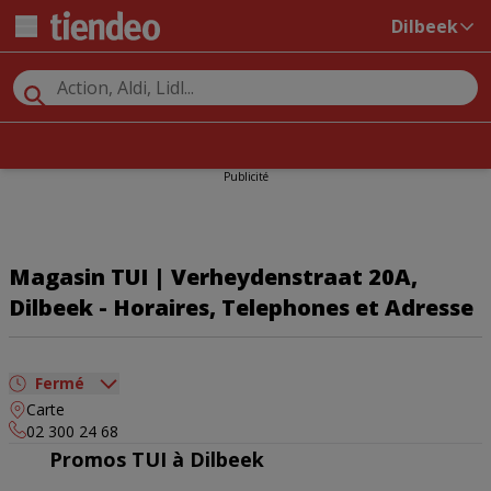
Dilbeek
Publicité
Magasin TUI | Verheydenstraat 20A,
Dilbeek - Horaires, Telephones et Adresse
Fermé
Carte
dimanche
Fermé
02 300 24 68
lundi
Fermé
Promos TUI à Dilbeek
mardi
10:00 - 12:30
13:00 - 17:30