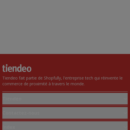
Tiendeo fait partie de Shopfully, l'entreprise tech qui réinvente le
commerce de proximité à travers le monde.
Tiendeo
Notre activité
Contactez-nous
Solutions professionnelles
Demande marketing et professionnelle
Index
Nouvelles et médias