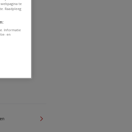
 webpagina te
te. Raadpleeg
n:
e. Informatie
tie- en
ken