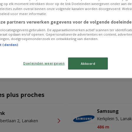
g op elk moment intrekken door op de link Doeleinden weergeven onder aan de
 selecties zullen overal binnen onze volgende kanalen worden doorgevoerd: Websi
beleid voor meer informatie.
nze partners verwerken gegevens voor de volgende doeleinde
olocatiegegevens gebruiken. De apparaatkenmerken actief scannen ter identificati
raat opslaan en/of openen. Gepersonaliseerde advertenties en content, adverten
Publicité
ingen, doelgroepenonderzoek en ontwikkeling van diensten.
st (derden)
Doeleinden weergeven
Akkoord
es plus proches
Samsung
nk
Kerkplein 5, Lana
lbertlaan 2, Lanaken
486 m