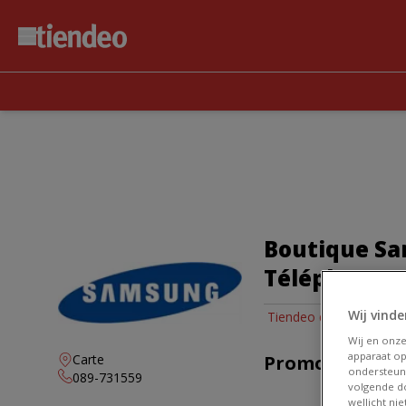
Boutique Sam
Téléphone e
Wij vinde
Tiendeo dans Lanaken
Wij en onz
apparaat op
Carte
Promos Samsu
ondersteun
089-731559
volgende do
wellicht ni