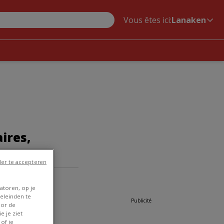
Vous êtes ici:
Lanaken
ires,
er te accepteren
g | Kerkplein 5
atoren, op je
eleinden te
Publicité
oor de
e je ziet
of je