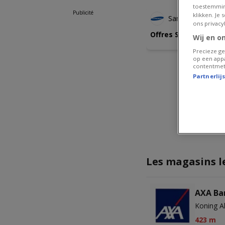
toestemmin
Publicité
klikken. Je
Samsung
ons privacy
Offres Samsung
Wij en o
Precieze ge
op een appa
contentmet
Partnerlij
Les magasins l
AXA Ba
Koning A
423 m