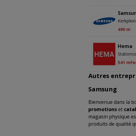
Samsu
Kerkplei
490 m
Hema
Stations
541 m
Fe
Autres entrepr
Samsung
Bienvenue dans la b
promotions
et
cata
magasin physique es
produits de qualité 