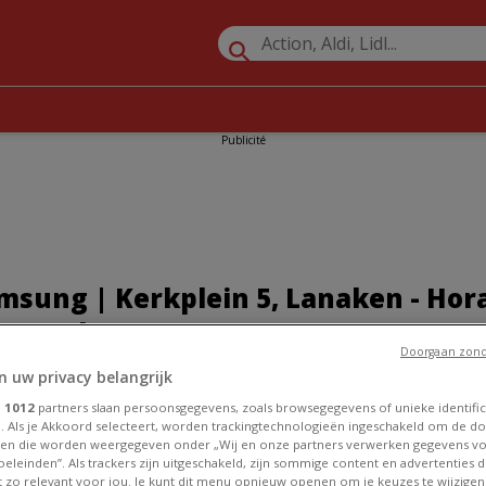
Publicité
sung | Kerkplein 5, Lanaken - Hora
t Catalogues
Doorgaan zond
n uw privacy belangrijk
»
Promos Électronique à Lanaken
»
Samsung à Lanaken
»
Samsun
e
1012
partners slaan persoonsgegevens, zoals browsegegevens of unieke identific
. Als je Akkoord selecteert, worden trackingtechnologieën ingeschakeld om de do
ng à Lanaken
en die worden weergegeven onder „Wij en onze partners verwerken gegevens v
eleinden”. Als trackers zijn uitgeschakeld, zijn sommige content en advertenties di
et zo relevant voor jou. Je kunt dit menu opnieuw openen om je keuzes te wijzigen 