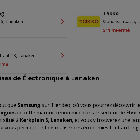
ng
Takko
n 5, Lanaken
Stationsstraat 5,
511 m
Fermé
straat 13, Lanaken
rmé
ises de Électronique à Lanaken
outique
Samsung
sur Tiendeo, où vous pourrez découvrir l
logues
de cette marque renommée dans le secteur de
Élect
t situé à
Kerkplein 5
,
Lanaken
, et vous y trouverez une l
qui vous permettront de réaliser des économies tout au long