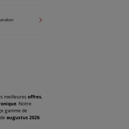
 Lanaken
es meilleures
offres
,
ronique
. Notre
arge gamme de
 de
augustus 2026
.