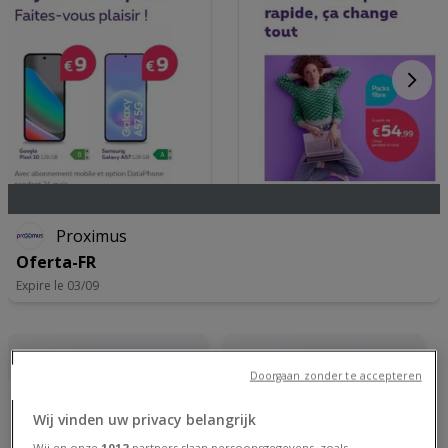
Proximus
Oferta-FR
Expire le 03/09
Doorgaan zonder te accepteren
Wij vinden uw privacy belangrijk
Wij en onze
1012
partners slaan persoonsgegevens, zoals