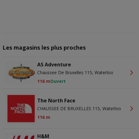
en/of openen. Gepersonaliseerde advertenties en content,
advertentie- en contentmetingen, doelgroepenonderzoek en
ontwikkeling van diensten.
Partnerlijst (derden)
Les magasins les plus proches
AS Adventure
Chaussee De Bruxelles 115, Waterloo
116 m
Ouvert
The North Face
CHAUSSEE DE BRUXELLES 115, Waterloo
116 m
H&M